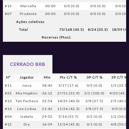
#13
Marcella
00:00
0/0 (0.0)
0/0 (0.0)
0/0 (0.0
#07
Prudente
00:00
0/0 (0.0)
0/0 (0.0)
0/0 (0.0
Ações coletivas
Total
73/168 (43.5)
8/24 (33.3)
18/39 (46
Reservas (Ptos):
CERRADO BRB
Nº
Jogador
Min
Pts C/T %
3P C/T %
2P C/T %
#11
Joice
38:43
3/17 (17.6)
0/3 (0.0)
1/3 (33.3)
#33
Mia Hopkins
36:12
27/51 (52.9)
2/2 (100.0)
9/20 (45.0
#10
Tati Pacheco
33:54
14/35 (40.0)
3/8 (37.5)
2/5 (40.0)
#10
Lee Lisboa
31:42
11/26 (42.3)
3/8 (37.5)
0/0 (0.0)
#04
Izabela
29:52
5/14 (35.7)
0/2 (0.0)
1/2 (50.0)
#12
Dry
16:39
11/24 (45.8)
0/1 (0.0)
4/8 (50.0)