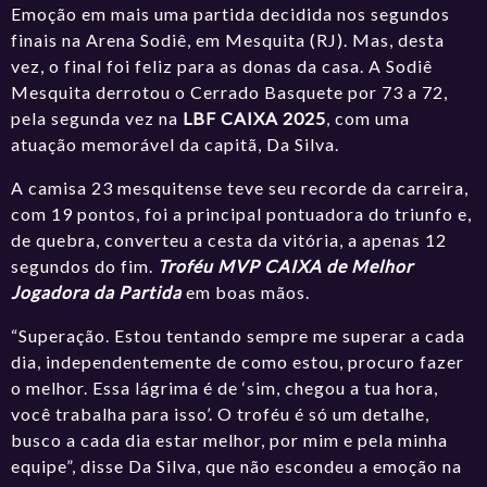
Emoção em mais uma partida decidida nos segundos
finais na Arena Sodiê, em Mesquita (RJ). Mas, desta
vez, o final foi feliz para as donas da casa. A
Sodiê
Mesquita
derrotou o
Cerrado Basquete
por 73 a 72,
pela segunda vez na
LBF CAIXA 2025
, com uma
atuação memorável da capitã, Da Silva.
A camisa 23 mesquitense teve seu recorde da carreira,
com 19 pontos, foi a principal pontuadora do triunfo e,
de quebra, converteu a cesta da vitória, a apenas 12
segundos do fim.
Troféu MVP CAIXA de Melhor
Jogadora da Partida
em boas mãos.
“Superação. Estou tentando sempre me superar a cada
dia, independentemente de como estou, procuro fazer
o melhor. Essa lágrima é de ‘sim, chegou a tua hora,
você trabalha para isso’. O troféu é só um detalhe,
busco a cada dia estar melhor, por mim e pela minha
equipe”, disse Da Silva, que não escondeu a emoção na