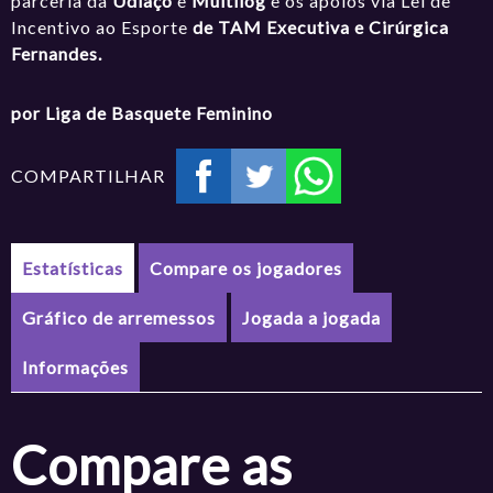
parceria da
Udiaço
e
Multilog
e os apoios via Lei de
Incentivo ao Esporte
de TAM Executiva e Cirúrgica
Fernandes.
por Liga de Basquete Feminino
COMPARTILHAR
Estatísticas
Compare os jogadores
Gráfico de arremessos
Jogada a jogada
Informações
Compare as