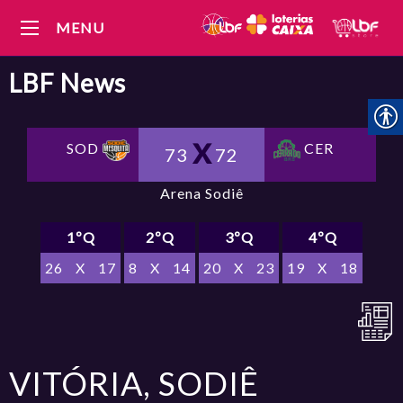
MENU
LBF
News
SOD
CER
73
72
Arena Sodiê
1ºQ
2ºQ
3ºQ
4ºQ
26
X
17
8
X
14
20
X
23
19
X
18
VITÓRIA, SODIÊ