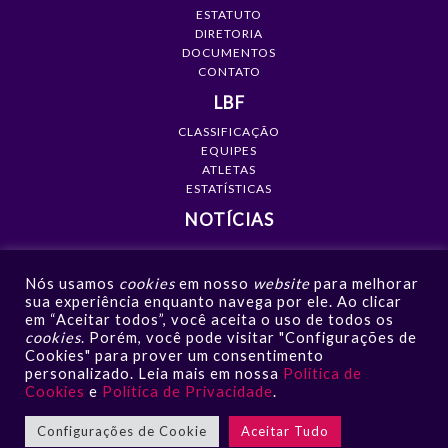
ESTATUTO
DIRETORIA
DOCUMENTOS
CONTATO
LBF
CLASSIFICAÇÃO
EQUIPES
ATLETAS
ESTATÍSTICAS
NOTÍCIAS
MÍDIA
Nós usamos
cookies
em nosso
website
para melhorar
GALERIAS
sua experiência enquanto navega por ele. Ao clicar
VÍDEOS
em “Aceitar todos”, você aceita o uso de todos os
NOTÍCIAS
cookies
. Porém, você pode visitar "Configurações de
Cookies" para prover um consentimento
CONTATO
personalizado. Leia mais em nossa
Política de
Cookies
e
Política de Privacidade
.
Configurações de Cookie
Aceitar Tudo
LBF - Liga de Basquete Feminino © 2026 | Todos os direitos