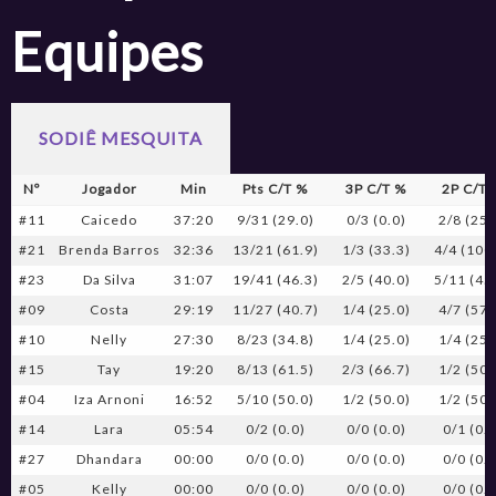
Equipes
SODIÊ MESQUITA
Nº
Jogador
Min
Pts C/T %
3P C/T %
2P C/T 
#11
Caicedo
37:20
9/31 (29.0)
0/3 (0.0)
2/8 (25.
#21
Brenda Barros
32:36
13/21 (61.9)
1/3 (33.3)
4/4 (100
#23
Da Silva
31:07
19/41 (46.3)
2/5 (40.0)
5/11 (45
#09
Costa
29:19
11/27 (40.7)
1/4 (25.0)
4/7 (57.
#10
Nelly
27:30
8/23 (34.8)
1/4 (25.0)
1/4 (25.
#15
Tay
19:20
8/13 (61.5)
2/3 (66.7)
1/2 (50.
#04
Iza Arnoni
16:52
5/10 (50.0)
1/2 (50.0)
1/2 (50.
#14
Lara
05:54
0/2 (0.0)
0/0 (0.0)
0/1 (0.0
#27
Dhandara
00:00
0/0 (0.0)
0/0 (0.0)
0/0 (0.0
#05
Kelly
00:00
0/0 (0.0)
0/0 (0.0)
0/0 (0.0