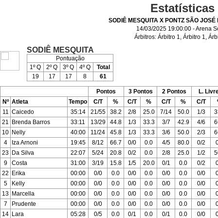
Estatísticas
SODIÊ MESQUITA X PONTZ SÃO JOSÉ
14/03/2025 19:00:00 - Arena S
Árbitros:
Árbitro 1
,
Árbitro 1
,
Árb
SODIÊ MESQUITA
Pontuação
1º Q
2º Q
3º Q
4º Q
Total
19
17
17
8
61
Pontos
3 Pontos
2 Pontos
L. Livr
Nº
Atleta
Tempo
C/T
%
C/T
%
C/T
%
C/T
11
Caicedo
35:14
21/55
38.2
2/8
25.0
7/14
50.0
1/3
3
21
Brenda Barros
33:11
13/29
44.8
1/3
33.3
3/7
42.9
4/6
6
10
Nelly
40:00
11/24
45.8
1/3
33.3
3/6
50.0
2/3
6
4
Iza Arnoni
19:45
8/12
66.7
0/0
0.0
4/5
80.0
0/2
23
Da Silva
22:07
5/24
20.8
0/2
0.0
2/8
25.0
1/2
5
9
Costa
31:00
3/19
15.8
1/5
20.0
0/1
0.0
0/2
22
Erika
00:00
0/0
0.0
0/0
0.0
0/0
0.0
0/0
5
Kelly
00:00
0/0
0.0
0/0
0.0
0/0
0.0
0/0
13
Marcella
00:00
0/0
0.0
0/0
0.0
0/0
0.0
0/0
7
Prudente
00:00
0/0
0.0
0/0
0.0
0/0
0.0
0/0
14
Lara
05:28
0/5
0.0
0/1
0.0
0/1
0.0
0/0