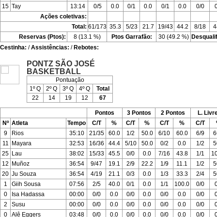
15
Tay
13:14
0/5
0.0
0/1
0.0
0/1
0.0
0/0
Ações coletivas:
Total:
61/173
35.3
5/23
21.7
19/43
44.2
8/18
4
Reservas (Ptos):
8 (13.1 %)
Ptos Garrafão:
30 (49.2 %)
Desquali
Cestinha:
/
Assistências:
/
Rebotes:
PONTZ SÃO JOSÉ
BASKETBALL
Pontuação
1º Q
2º Q
3º Q
4º Q
Total
22
14
19
12
67
Pontos
3 Pontos
2 Pontos
L. Livr
Nº
Atleta
Tempo
C/T
%
C/T
%
C/T
%
C/T
9
Rios
35:10
21/35
60.0
1/2
50.0
6/10
60.0
6/9
6
11
Mayara
32:53
16/36
44.4
5/10
50.0
0/2
0.0
1/2
5
25
Lau
38:02
15/33
45.5
0/0
0.0
7/16
43.8
1/1
1
12
Muñoz
36:54
9/47
19.1
2/9
22.2
1/9
11.1
1/2
5
20
Ju Souza
36:54
4/19
21.1
0/3
0.0
1/3
33.3
2/4
5
1
Giih Sousa
07:56
2/5
40.0
0/1
0.0
1/1
100.0
0/0
0
Isa Hadassa
00:00
0/0
0.0
0/0
0.0
0/0
0.0
0/0
2
Susu
00:00
0/0
0.0
0/0
0.0
0/0
0.0
0/0
0
Alê Eggers
03:48
0/0
0.0
0/0
0.0
0/0
0.0
0/0