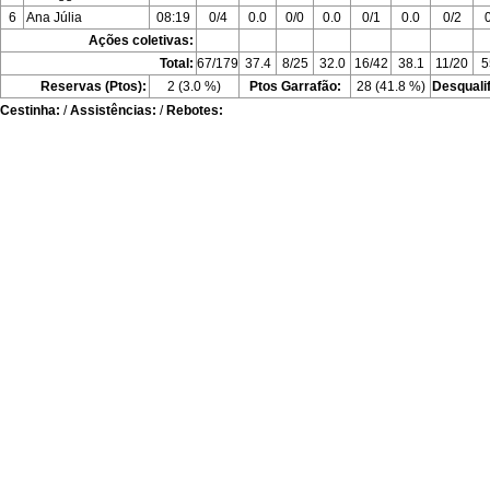
6
Ana Júlia
08:19
0/4
0.0
0/0
0.0
0/1
0.0
0/2
Ações coletivas:
Total:
67/179
37.4
8/25
32.0
16/42
38.1
11/20
5
Reservas (Ptos):
2 (3.0 %)
Ptos Garrafão:
28 (41.8 %)
Desquali
Cestinha:
/
Assistências:
/
Rebotes: