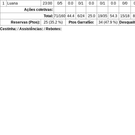
1
Luana
23:00
0/5
0.0
0/1
0.0
0/1
0.0
0/0
Ações coletivas:
Total:
71/160
44.4
6/24
25.0
19/35
54.3
15/18
8
Reservas (Ptos):
25 (35.2 %)
Ptos Garrafão:
34 (47.9 %)
Desquali
Cestinha:
/
Assistências:
/
Rebotes: