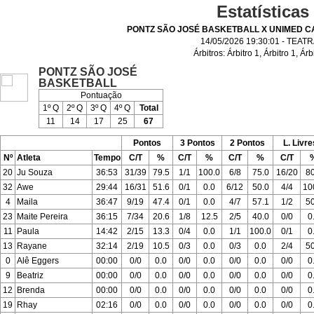
Estatísticas
PONTZ SÃO JOSÉ BASKETBALL X UNIMED 
14/05/2026 19:30:01 - TEAT
Árbitros:
Árbitro 1
,
Árbitro 1
,
Árb
PONTZ SÃO JOSÉ
BASKETBALL
Pontuação
1º Q
2º Q
3º Q
4º Q
Total
11
14
17
25
67
Pontos
3 Pontos
2 Pontos
L. Livre
Nº
Atleta
Tempo
C/T
%
C/T
%
C/T
%
C/T
20
Ju Souza
36:53
31/39
79.5
1/1
100.0
6/8
75.0
16/20
80
32
Awe
29:44
16/31
51.6
0/1
0.0
6/12
50.0
4/4
10
4
Maila
36:47
9/19
47.4
0/1
0.0
4/7
57.1
1/2
50
23
Maite Pereira
36:15
7/34
20.6
1/8
12.5
2/5
40.0
0/0
0
11
Paula
14:42
2/15
13.3
0/4
0.0
1/1
100.0
0/1
0
13
Rayane
32:14
2/19
10.5
0/3
0.0
0/3
0.0
2/4
50
0
Alê Eggers
00:00
0/0
0.0
0/0
0.0
0/0
0.0
0/0
0
9
Beatriz
00:00
0/0
0.0
0/0
0.0
0/0
0.0
0/0
0
12
Brenda
00:00
0/0
0.0
0/0
0.0
0/0
0.0
0/0
0
19
Rhay
02:16
0/0
0.0
0/0
0.0
0/0
0.0
0/0
0