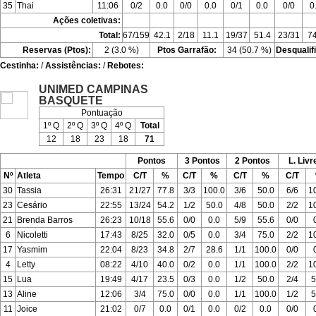
35
Thai
11:06
0/2
0.0
0/0
0.0
0/1
0.0
0/0
0
Ações coletivas:
Total:
67/159
42.1
2/18
11.1
19/37
51.4
23/31
74
Reservas (Ptos):
2 (3.0 %)
Ptos Garrafão:
34 (50.7 %)
Desqualif
Cestinha:
/
Assistências:
/
Rebotes:
UNIMED CAMPINAS
BASQUETE
Pontuação
1º Q
2º Q
3º Q
4º Q
Total
12
18
23
18
71
Pontos
3 Pontos
2 Pontos
L. Livr
Nº
Atleta
Tempo
C/T
%
C/T
%
C/T
%
C/T
30
Tassia
26:31
21/27
77.8
3/3
100.0
3/6
50.0
6/6
1
23
Cesário
22:55
13/24
54.2
1/2
50.0
4/8
50.0
2/2
1
21
Brenda Barros
26:23
10/18
55.6
0/0
0.0
5/9
55.6
0/0
6
Nicoletti
17:43
8/25
32.0
0/5
0.0
3/4
75.0
2/2
1
17
Yasmim
22:04
8/23
34.8
2/7
28.6
1/1
100.0
0/0
4
Letty
08:22
4/10
40.0
0/2
0.0
1/1
100.0
2/2
1
15
Lua
19:49
4/17
23.5
0/3
0.0
1/2
50.0
2/4
5
13
Aline
12:06
3/4
75.0
0/0
0.0
1/1
100.0
1/2
5
11
Joice
21:02
0/7
0.0
0/1
0.0
0/2
0.0
0/0