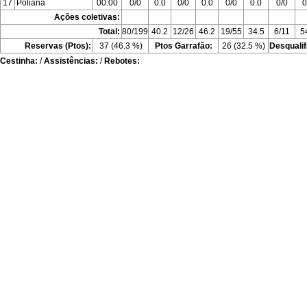
17
Poliana
00:00
0/0
0.0
0/0
0.0
0/0
0.0
0/0
0
Ações coletivas:
Total:
80/199
40.2
12/26
46.2
19/55
34.5
6/11
5
Reservas (Ptos):
37 (46.3 %)
Ptos Garrafão:
26 (32.5 %)
Desqualif
Cestinha:
/
Assistências:
/
Rebotes: