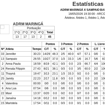
Estatísticas
ADRM MARINGÁ X SAMPAIO BA
18/05/2026 19:30:00 - ARC
Árbitros:
Árbitro 1
,
Árbitro 1
,
Árb
ADRM MARINGÁ
Pontuação
1º Q
2º Q
3º Q
4º Q
Total
13
17
13
2
45
Pontos
3 Pontos
2 Pontos
L. Livre
Nº
Atleta
Tempo
C/T
%
C/T
%
C/T
%
C/T
33
Jennifer
30:23
14/29
48.3
2/5
40.0
4/7
57.1
0/0
0
13
Sampaio
26:55
10/27
37.0
1/3
33.3
1/6
16.7
5/6
83
2
Anna Paula
18:59
8/19
42.1
0/3
0.0
2/3
66.7
4/4
10
24
Renata Filippin
27:43
8/21
38.1
0/3
0.0
3/5
60.0
2/2
10
11
Thayná
19:47
3/13
23.1
1/3
33.3
0/2
0.0
0/0
0
25
Jamily
22:23
2/17
11.8
0/3
0.0
0/3
0.0
2/2
10
4
Valentina
00:00
0/0
0.0
0/0
0.0
0/0
0.0
0/0
0
6
Ana Lua
07:54
0/6
0.0
0/0
0.0
0/3
0.0
0/0
0
22
Mavi
13:37
0/20
0.0
0/2
0.0
0/7
0.0
0/0
0
3
Janaína
14:18
0/12
0.0
0/2
0.0
0/3
0.0
0/0
0
15
Maristela
17:54
0/11
0.0
0/3
0.0
0/1
0.0
0/0
0