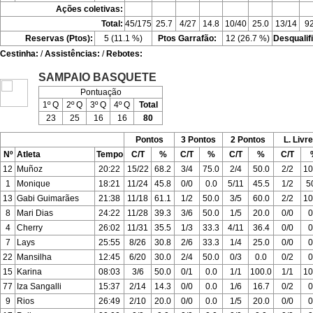
Ações coletivas:
Total:
45/175
25.7
4/27
14.8
10/40
25.0
13/14
92
Reservas (Ptos):
5 (11.1 %)
Ptos Garrafão:
12 (26.7 %)
Desqualif
Cestinha:
/
Assistências:
/
Rebotes:
SAMPAIO BASQUETE
Pontuação
1º Q
2º Q
3º Q
4º Q
Total
23
25
16
16
80
Pontos
3 Pontos
2 Pontos
L. Livr
Nº
Atleta
Tempo
C/T
%
C/T
%
C/T
%
C/T
12
Muñoz
20:22
15/22
68.2
3/4
75.0
2/4
50.0
2/2
10
1
Monique
18:21
11/24
45.8
0/0
0.0
5/11
45.5
1/2
5
13
Gabi Guimarães
21:38
11/18
61.1
1/2
50.0
3/5
60.0
2/2
10
8
Mari Dias
24:22
11/28
39.3
3/6
50.0
1/5
20.0
0/0
0
4
Cherry
26:02
11/31
35.5
1/3
33.3
4/11
36.4
0/0
0
7
Lays
25:55
8/26
30.8
2/6
33.3
1/4
25.0
0/0
0
22
Mansilha
12:45
6/20
30.0
2/4
50.0
0/3
0.0
0/2
0
15
Karina
08:03
3/6
50.0
0/1
0.0
1/1
100.0
1/1
10
77
Iza Sangalli
15:37
2/14
14.3
0/0
0.0
1/6
16.7
0/2
0
9
Rios
26:49
2/10
20.0
0/0
0.0
1/5
20.0
0/0
0