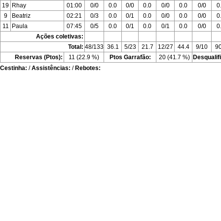
19
Rhay
01:00
0/0
0.0
0/0
0.0
0/0
0.0
0/0
0
9
Beatriz
02:21
0/3
0.0
0/1
0.0
0/0
0.0
0/0
0
11
Paula
07:45
0/5
0.0
0/1
0.0
0/1
0.0
0/0
0
Ações coletivas:
Total:
48/133
36.1
5/23
21.7
12/27
44.4
9/10
90
Reservas (Ptos):
11 (22.9 %)
Ptos Garrafão:
20 (41.7 %)
Desqualif
Cestinha:
/
Assistências:
/
Rebotes: