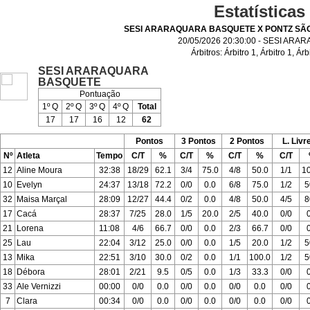
Estatísticas
SESI ARARAQUARA BASQUETE X PONTZ SÃ
20/05/2026 20:30:00 - SESI AR
Árbitros:
Árbitro 1
,
Árbitro 1
,
Árb
SESI ARARAQUARA
BASQUETE
Pontuação
1º Q
2º Q
3º Q
4º Q
Total
17
17
16
12
62
Pontos
3 Pontos
2 Pontos
L. Livr
Nº
Atleta
Tempo
C/T
%
C/T
%
C/T
%
C/T
12
Aline Moura
32:38
18/29
62.1
3/4
75.0
4/8
50.0
1/1
1
10
Evelyn
24:37
13/18
72.2
0/0
0.0
6/8
75.0
1/2
5
32
Maisa Marçal
28:09
12/27
44.4
0/2
0.0
4/8
50.0
4/5
8
17
Cacá
28:37
7/25
28.0
1/5
20.0
2/5
40.0
0/0
21
Lorena
11:08
4/6
66.7
0/0
0.0
2/3
66.7
0/0
25
Lau
22:04
3/12
25.0
0/0
0.0
1/5
20.0
1/2
5
13
Mika
22:51
3/10
30.0
0/2
0.0
1/1
100.0
1/2
5
18
Débora
28:01
2/21
9.5
0/5
0.0
1/3
33.3
0/0
33
Ale Vernizzi
00:00
0/0
0.0
0/0
0.0
0/0
0.0
0/0
7
Clara
00:34
0/0
0.0
0/0
0.0
0/0
0.0
0/0