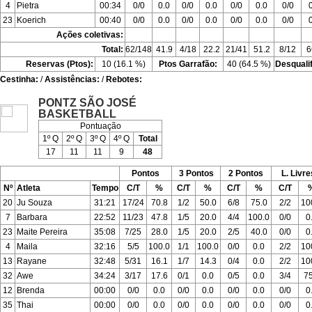
4
Pietra
00:34
0/0
0.0
0/0
0.0
0/0
0.0
0/0
23
Koerich
00:40
0/0
0.0
0/0
0.0
0/0
0.0
0/0
Ações coletivas:
Total:
62/148
41.9
4/18
22.2
21/41
51.2
8/12
6
Reservas (Ptos):
10 (16.1 %)
Ptos Garrafão:
40 (64.5 %)
Desquali
Cestinha:
/
Assistências:
/
Rebotes:
PONTZ SÃO JOSÉ
BASKETBALL
Pontuação
1º Q
2º Q
3º Q
4º Q
Total
17
11
11
9
48
Pontos
3 Pontos
2 Pontos
L. Livre
Nº
Atleta
Tempo
C/T
%
C/T
%
C/T
%
C/T
20
Ju Souza
31:21
17/24
70.8
1/2
50.0
6/8
75.0
2/2
10
7
Barbara
22:52
11/23
47.8
1/5
20.0
4/4
100.0
0/0
0
23
Maite Pereira
35:08
7/25
28.0
1/5
20.0
2/5
40.0
0/0
0
4
Maila
32:16
5/5
100.0
1/1
100.0
0/0
0.0
2/2
10
13
Rayane
32:48
5/31
16.1
1/7
14.3
0/4
0.0
2/2
10
32
Awe
34:24
3/17
17.6
0/1
0.0
0/5
0.0
3/4
75
12
Brenda
00:00
0/0
0.0
0/0
0.0
0/0
0.0
0/0
0
35
Thai
00:00
0/0
0.0
0/0
0.0
0/0
0.0
0/0
0