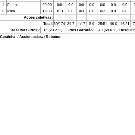
4
Pietra
00:00
0/0
0.0
0/0
0.0
0/0
0.0
0/0
13
Mika
15:00
0/13
0.0
0/3
0.0
0/2
0.0
0/0
Ações coletivas:
Total:
69/174
39.7
1/17
5.9
25/51
49.0
16/21
7
Reservas (Ptos):
16 (23.2 %)
Ptos Garrafão:
48 (69.6 %)
Desquali
Cestinha:
/
Assistências:
/
Rebotes: