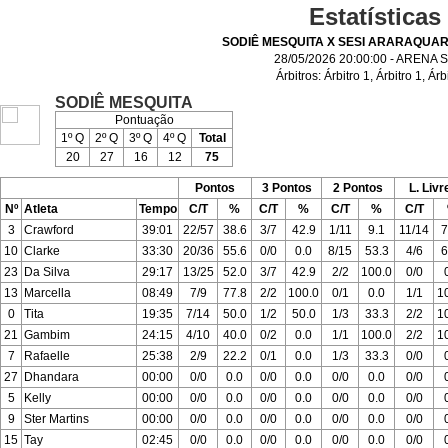
Estatísticas
SODIÊ MESQUITA X SESI ARARAQUA
28/05/2026 20:00:00 - ARENA 
Árbitros:
Árbitro 1
,
Árbitro 1
,
Árb
SODIÊ MESQUITA
Pontuação
1º Q
2º Q
3º Q
4º Q
Total
20
27
16
12
75
Pontos
3 Pontos
2 Pontos
L. Livr
Nº
Atleta
Tempo
C/T
%
C/T
%
C/T
%
C/T
3
Crawford
39:01
22/57
38.6
3/7
42.9
1/11
9.1
11/14
7
10
Clarke
33:30
20/36
55.6
0/0
0.0
8/15
53.3
4/6
6
23
Da Silva
29:17
13/25
52.0
3/7
42.9
2/2
100.0
0/0
13
Marcella
08:49
7/9
77.8
2/2
100.0
0/1
0.0
1/1
1
0
Tita
19:35
7/14
50.0
1/2
50.0
1/3
33.3
2/2
1
21
Gambim
24:15
4/10
40.0
0/2
0.0
1/1
100.0
2/2
1
7
Rafaelle
25:38
2/9
22.2
0/1
0.0
1/3
33.3
0/0
27
Dhandara
00:00
0/0
0.0
0/0
0.0
0/0
0.0
0/0
5
Kelly
00:00
0/0
0.0
0/0
0.0
0/0
0.0
0/0
9
Ster Martins
00:00
0/0
0.0
0/0
0.0
0/0
0.0
0/0
15
Tay
02:45
0/0
0.0
0/0
0.0
0/0
0.0
0/0