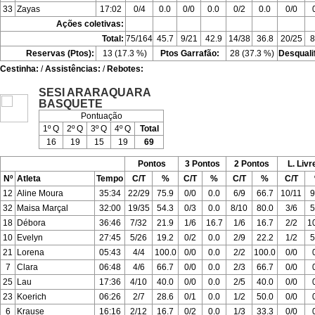
33
Zayas
17:02
0/4
0.0
0/0
0.0
0/2
0.0
0/0
Ações coletivas:
Total:
75/164
45.7
9/21
42.9
14/38
36.8
20/25
8
Reservas (Ptos):
13 (17.3 %)
Ptos Garrafão:
28 (37.3 %)
Desquali
Cestinha:
/
Assistências:
/
Rebotes:
SESI ARARAQUARA
BASQUETE
Pontuação
1º Q
2º Q
3º Q
4º Q
Total
16
19
15
19
69
Pontos
3 Pontos
2 Pontos
L. Livr
Nº
Atleta
Tempo
C/T
%
C/T
%
C/T
%
C/T
12
Aline Moura
35:34
22/29
75.9
0/0
0.0
6/9
66.7
10/11
9
32
Maisa Marçal
32:00
19/35
54.3
0/3
0.0
8/10
80.0
3/6
5
18
Débora
36:46
7/32
21.9
1/6
16.7
1/6
16.7
2/2
1
10
Evelyn
27:45
5/26
19.2
0/2
0.0
2/9
22.2
1/2
5
21
Lorena
05:43
4/4
100.0
0/0
0.0
2/2
100.0
0/0
7
Clara
06:48
4/6
66.7
0/0
0.0
2/3
66.7
0/0
25
Lau
17:36
4/10
40.0
0/0
0.0
2/5
40.0
0/0
23
Koerich
06:26
2/7
28.6
0/1
0.0
1/2
50.0
0/0
6
Krause
16:16
2/12
16.7
0/2
0.0
1/3
33.3
0/0