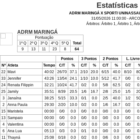
Estatísticas
ADRM MARINGÁ X SPORT/ UNINASSAU
31/05/2026 11:00:00 - ARC
Árbitros:
Árbitro 1
,
Árbitro 1
,
Árb
ADRM MARINGÁ
Pontuação
1º Q
2º Q
3º Q
4º Q
5º Q
Total
9
13
11
23
8
64
Pontos
3 Pontos
2 Pontos
L. Livre
Nº
Atleta
Tempo
C/T
%
C/T
%
C/T
%
C/T
22
Mavi
40:02
26/70
37.1
2/10
20.0
6/15
40.0
8/10
80
33
Jennifer
43:26
13/54
24.1
1/10
10.0
5/12
41.7
0/0
0
24
Renata Filippin
32:21
10/24
41.7
0/2
0.0
5/8
62.5
0/2
0
25
Jamily
35:51
8/39
20.5
1/6
16.7
2/8
25.0
1/5
20
3
Janaína
38:25
5/15
33.3
0/1
0.0
2/5
40.0
1/2
50
2
Anna Paula
29:30
2/20
10.0
0/2
0.0
1/6
16.7
0/2
0
15
Maristela
00:00
0/0
0.0
0/0
0.0
0/0
0.0
0/0
0
13
Sampaio
00:00
0/0
0.0
0/0
0.0
0/0
0.0
0/0
0
4
Valentina
00:00
0/0
0.0
0/0
0.0
0/0
0.0
0/0
0
6
Ana Lua
05:13
0/3
0.0
0/1
0.0
0/0
0.0
0/0
0
11
Thayná
25:08
0/18
0.0
0/2
0.0
0/6
0.0
0/0
0