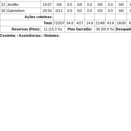
22
Jeniffer
10:07
0/0
0.0
0/0
0.0
0/0
0.0
0/0
30
Gabriellem
20:54
0/12
0.0
0/2
0.0
0/3
0.0
0/0
Ações coletivas:
Total:
72/207
34.8
4/27
14.8
21/48
43.8
18/30
6
Reservas (Ptos):
11 (15.3 %)
Ptos Garrafão:
36 (50.0 %)
Desquali
Cestinha:
/
Assistências:
/
Rebotes: