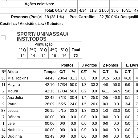
Ações coletivas:
Total:
64/243
26.3
4/34
11.8
21/60
35.0
10/21
47
Reservas (Ptos):
18 (28.1 %)
Ptos Garrafão:
32 (50.0 %)
Desqualif
Cestinha:
/
Assistências:
/
Rebotes:
SPORT/ UNINASSAU/
INST.TODOS
Pontuação
1º Q
2º Q
3º Q
4º Q
5º Q
Total
12
14
14
16
16
72
Pontos
3 Pontos
2 Pontos
L. Livr
Nº
Atleta
Tempo
C/T
%
C/T
%
C/T
%
C/T
33
Mia Hopkins
44:43
20/64
31.3
0/8
0.0
8/15
53.3
4/10
4
11
Mayara
42:10
17/34
50.0
1/3
33.3
4/8
50.0
6/9
6
2
Moura
42:13
17/34
50.0
0/2
0.0
6/11
54.5
5/6
8
6
Ana Júlia
32:42
7/23
30.4
1/4
25.0
2/5
40.0
0/1
9
Parro
28:09
6/25
24.0
1/5
20.0
0/3
0.0
3/4
7
87
Letícia
26:15
5/15
33.3
1/3
33.3
1/3
33.3
0/0
7
Débora
00:00
0/0
0.0
0/0
0.0
0/0
0.0
0/0
1
Lelê
00:00
0/0
0.0
0/0
0.0
0/0
0.0
0/0
14
Nath Lima
00:00
0/0
0.0
0/0
0.0
0/0
0.0
0/0
10
Dudinha
02:43
0/0
0.0
0/0
0.0
0/0
0.0
0/0