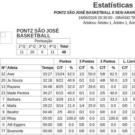
Estatísticas
PONTZ SÃO JOSÉ BASKETBALL X SESI AR
18/06/2026 20:30:00 - GINÁSIO 
Árbitros:
Árbitro 1
,
Árbitro 1
,
Árb
PONTZ SÃO JOSÉ
BASKETBALL
Pontuação
1º Q
2º Q
3º Q
4º Q
Total
11
20
6
11
48
Pontos
3 Pontos
2 Pontos
L. Livr
Nº
Atleta
Tempo
C/T
%
C/T
%
C/T
%
C/T
32
Awe
33:27
15/24
62.5
1/2
50.0
5/8
62.5
2/2
1
20
Ju Souza
32:18
9/22
40.9
0/1
0.0
4/8
50.0
1/3
3
13
Rayane
34:48
8/25
32.0
2/7
28.6
0/1
0.0
2/2
1
23
Maite Pereira
34:27
6/15
40.0
0/1
0.0
2/5
40.0
2/2
1
7
Barbara
25:42
3/29
10.3
0/7
0.0
1/3
33.3
1/2
5
4
Maila
29:22
3/14
21.4
1/4
25.0
0/1
0.0
0/0
9
Beatriz
04:46
2/5
40.0
0/1
0.0
0/0
0.0
2/2
1
19
Rhay
05:05
2/2
100.0
0/0
0.0
1/1
100.0
0/0
0
Alê Eggers
00:00
0/0
0.0
0/0
0.0
0/0
0.0
0/0
77
Boamorte
00:00
0/0
0.0
0/0
0.0
0/0
0.0
0/0