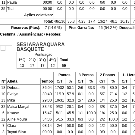
11
Paula
00:00
0/0
0.0
0/0
0.0
0/0
0.0
0/0
35
Thai
00:00
0/0
0.0
0/0
0.0
0/0
0.0
0/0
Ações coletivas:
Total:
48/136
35.3
4/23
17.4
13/27
48.1
10/13
7
Reservas (Ptos):
7 (14.6 %)
Ptos Garrafão:
26 (54.2 %)
Desquali
Cestinha:
/
Assistências:
/
Rebotes:
SESI ARARAQUARA
BASQUETE
Pontuação
1º Q
2º Q
3º Q
4º Q
Total
13
17
17
12
59
Pontos
3 Pontos
2 Pontos
L. Livr
Nº
Atleta
Tempo
C/T
%
C/T
%
C/T
%
C/T
18
Débora
36:04
17/32
53.1
2/6
33.3
4/5
80.0
3/4
7
10
Evelyn
30:40
11/19
57.9
0/1
0.0
5/7
71.4
1/2
5
13
Mika
29:00
10/31
32.3
2/7
28.6
1/4
25.0
2/2
1
32
Maisa Marçal
33:43
9/32
28.1
0/4
0.0
3/8
37.5
3/4
7
6
Krause
15:47
5/11
45.5
1/1
100.0
1/4
25.0
0/0
12
Aline Moura
34:36
5/15
33.3
0/3
0.0
2/2
100.0
1/2
5
7
Clara
08:14
2/4
50.0
0/0
0.0
1/2
50.0
0/0
3
Tayná Silva
00:00
0/0
0.0
0/0
0.0
0/0
0.0
0/0