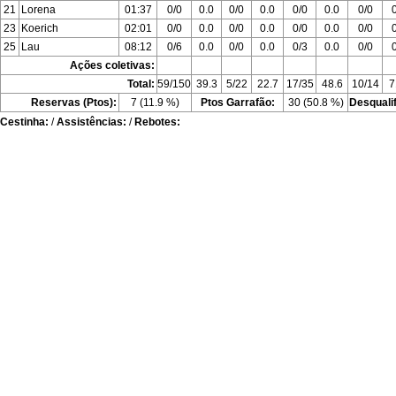
21
Lorena
01:37
0/0
0.0
0/0
0.0
0/0
0.0
0/0
23
Koerich
02:01
0/0
0.0
0/0
0.0
0/0
0.0
0/0
25
Lau
08:12
0/6
0.0
0/0
0.0
0/3
0.0
0/0
Ações coletivas:
Total:
59/150
39.3
5/22
22.7
17/35
48.6
10/14
7
Reservas (Ptos):
7 (11.9 %)
Ptos Garrafão:
30 (50.8 %)
Desquali
Cestinha:
/
Assistências:
/
Rebotes: