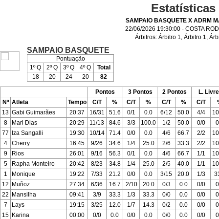
Estatísticas
SAMPAIO BASQUETE X ADRM M
22/06/2026 19:30:00 - COSTA R
Árbitros:
Árbitro 1
,
Árbitro 1
,
Árb
SAMPAIO BASQUETE
Pontuação
1º Q
2º Q
3º Q
4º Q
Total
18
20
24
20
82
Pontos
3 Pontos
2 Pontos
L. Livr
Nº
Atleta
Tempo
C/T
%
C/T
%
C/T
%
C/T
13
Gabi Guimarães
20:37
16/31
51.6
0/1
0.0
6/12
50.0
4/4
10
8
Mari Dias
20:29
11/13
84.6
3/3
100.0
1/2
50.0
0/0
0
77
Iza Sangalli
19:30
10/14
71.4
0/0
0.0
4/6
66.7
2/2
10
4
Cherry
16:45
9/26
34.6
1/4
25.0
2/6
33.3
2/2
10
9
Rios
26:01
9/16
56.3
0/1
0.0
4/6
66.7
1/1
10
5
Rapha Monteiro
20:42
8/23
34.8
1/4
25.0
2/5
40.0
1/1
10
1
Monique
19:22
7/33
21.2
0/0
0.0
3/15
20.0
1/3
3
12
Muñoz
27:34
6/36
16.7
2/10
20.0
0/3
0.0
0/0
0
22
Mansilha
09:41
3/9
33.3
1/3
33.3
0/0
0.0
0/0
0
7
Lays
19:15
3/25
12.0
1/7
14.3
0/2
0.0
0/0
0
15
Karina
00:00
0/0
0.0
0/0
0.0
0/0
0.0
0/0
0