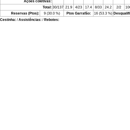
Ações coletivas:
Total:
30/137
21.9
4/23
17.4
8/33
24.2
2/2
10
Reservas (Ptos):
9 (30.0 %)
Ptos Garrafão:
16 (53.3 %)
Desqualif
Cestinha:
/
Assistências:
/
Rebotes: