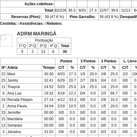
Ações coletivas:
Total:
82/226
36.3
9/33
27.3
22/57
38.6
11/13
8
Reservas (Ptos):
39 (47.6 %)
Ptos Garrafão:
36 (43.9 %)
Desqualif
Cestinha:
/
Assistências:
/
Rebotes:
ADRM MARINGÁ
Pontuação
1º Q
2º Q
3º Q
4º Q
Total
9
2
13
6
30
Pontos
3 Pontos
2 Pontos
L. Livre
Nº
Atleta
Tempo
C/T
%
C/T
%
C/T
%
C/T
22
Mavi
30:30
9/33
27.3
1/5
20.0
2/8
25.0
2/2
10
25
Jamily
32:41
6/29
20.7
2/7
28.6
0/4
0.0
0/0
0
11
Thayná
24:52
5/20
25.0
1/4
25.0
1/4
25.0
0/0
0
6
Ana Lua
19:32
4/18
22.2
0/4
0.0
2/3
66.7
0/0
0
24
Renata Filippin
27:14
4/12
33.3
0/0
0.0
2/6
33.3
0/0
0
2
Anna Paula
34:04
2/19
10.5
0/3
0.0
1/5
20.0
0/0
0
33
Jennifer
00:00
0/0
0.0
0/0
0.0
0/0
0.0
0/0
0
15
Maristela
00:00
0/0
0.0
0/0
0.0
0/0
0.0
0/0
0
13
Sampaio
00:00
0/0
0.0
0/0
0.0
0/0
0.0
0/0
0
3
Janaína
31:02
0/6
0.0
0/0
0.0
0/3
0.0
0/0
0