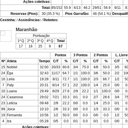
Ações coletivas:
Total:
85/152
55.9
6/13
46.2
29/51
56.9
9/11
8
Reservas (Ptos):
30 (35.3 %)
Ptos Garrafão:
46 (54.1 %)
Desqualif
Cestinha:
/
Assistências:
/
Rebotes:
Maranhão
Pontuação
1º Q
2º Q
3º Q
4º Q
Total
17
16
25
9
67
Pontos
3 Pontos
2 Pontos
L. Livre
Nº
Atleta
Tempo
C/T
%
C/T
%
C/T
%
C/T
15
Noblet
32:00
20/33
60.6
3/4
75.0
4/8
50.0
3/5
60
24
Êga
32:43
11/17
64.7
1/1
100.0
3/6
50.0
2/2
10
16
Leila
19:28
8/11
72.7
1/1
100.0
2/3
66.7
1/2
50
7
Paty
20:31
8/14
57.1
2/2
100.0
1/4
25.0
0/0
0
10
Luana
29:49
8/29
27.6
2/9
22.2
1/1
100.0
0/0
0
24
Casanova
29:02
7/21
33.3
0/1
0.0
2/7
28.6
3/4
75
23
Letícia
09:48
2/9
22.2
0/0
0.0
1/4
25.0
0/1
0
99
Joice
10:10
2/6
33.3
0/0
0.0
1/3
33.3
0/0
0
19
Fernanda
10:56
1/2
50.0
0/0
0.0
0/0
0.0
1/2
50
4
Iza
05:28
0/5
0.0
0/1
0.0
0/1
0.0
0/0
0
Ações coletivas: