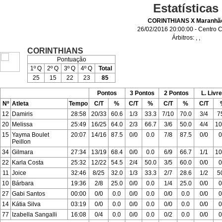
Estatísticas
CORINTHIANS X Maranhã
26/02/2016 20:00:00 - Centro C
Árbitros:
,
,
CORINTHIANS
Pontuação
1º Q
2º Q
3º Q
4º Q
Total
25
15
22
23
85
Pontos
3 Pontos
2 Pontos
L. Livr
Nº
Atleta
Tempo
C/T
%
C/T
%
C/T
%
C/T
12
Damiris
28:58
20/33
60.6
1/3
33.3
7/10
70.0
3/4
7
20
Melissa
25:49
16/25
64.0
2/3
66.7
3/6
50.0
4/4
10
15
Yayma Boulet
20:07
14/16
87.5
0/0
0.0
7/8
87.5
0/0
0
Peillon
34
Gilmara
27:34
13/19
68.4
0/0
0.0
6/9
66.7
1/1
10
22
Karla Costa
25:32
12/22
54.5
2/4
50.0
3/5
60.0
0/0
0
11
Joice
32:46
8/25
32.0
1/3
33.3
2/7
28.6
1/2
5
10
Bárbara
19:36
2/8
25.0
0/0
0.0
1/4
25.0
0/0
0
27
Gabi Santos
00:00
0/0
0.0
0/0
0.0
0/0
0.0
0/0
0
14
Kátia Silva
03:19
0/0
0.0
0/0
0.0
0/0
0.0
0/0
0
77
Izabella Sangalli
16:08
0/4
0.0
0/0
0.0
0/2
0.0
0/0
0