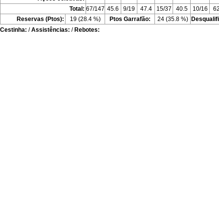
Total:
67/147
45.6
9/19
47.4
15/37
40.5
10/16
62
Reservas (Ptos):
19 (28.4 %)
Ptos Garrafão:
24 (35.8 %)
Desqualif
Cestinha:
/
Assistências:
/
Rebotes: