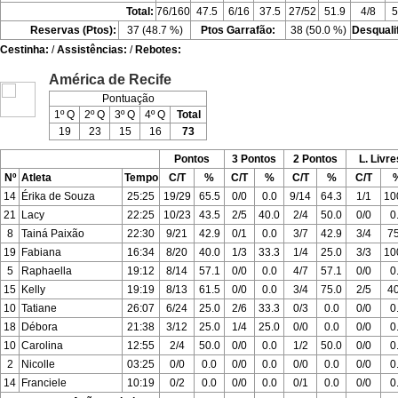
Total:
76/160
47.5
6/16
37.5
27/52
51.9
4/8
5
Reservas (Ptos):
37 (48.7 %)
Ptos Garrafão:
38 (50.0 %)
Desquali
Cestinha:
/
Assistências:
/
Rebotes:
América de Recife
Pontuação
1º Q
2º Q
3º Q
4º Q
Total
19
23
15
16
73
Pontos
3 Pontos
2 Pontos
L. Livre
Nº
Atleta
Tempo
C/T
%
C/T
%
C/T
%
C/T
14
Érika de Souza
25:25
19/29
65.5
0/0
0.0
9/14
64.3
1/1
10
21
Lacy
22:25
10/23
43.5
2/5
40.0
2/4
50.0
0/0
0
8
Tainá Paixão
22:30
9/21
42.9
0/1
0.0
3/7
42.9
3/4
75
19
Fabiana
16:34
8/20
40.0
1/3
33.3
1/4
25.0
3/3
10
5
Raphaella
19:12
8/14
57.1
0/0
0.0
4/7
57.1
0/0
0
15
Kelly
19:19
8/13
61.5
0/0
0.0
3/4
75.0
2/5
40
10
Tatiane
26:07
6/24
25.0
2/6
33.3
0/3
0.0
0/0
0
18
Débora
21:38
3/12
25.0
1/4
25.0
0/0
0.0
0/0
0
10
Carolina
12:55
2/4
50.0
0/0
0.0
1/2
50.0
0/0
0
2
Nicolle
03:25
0/0
0.0
0/0
0.0
0/0
0.0
0/0
0
14
Franciele
10:19
0/2
0.0
0/0
0.0
0/1
0.0
0/0
0