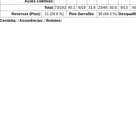
Ações coletivas:
Total:
73/162
45.1
6/19
31.6
23/46
50.0
9/13
69
Reservas (Ptos):
21 (28.8 %)
Ptos Garrafão:
36 (49.3 %)
Desqualif
Cestinha:
/
Assistências:
/
Rebotes: