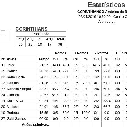
Estatísticas
CORINTHIANS X América de R
02/04/2016 10:30:00 - Centro C
Árbitros:
,
,
CORINTHIANS
Pontuação
1º Q
2º Q
3º Q
4º Q
Total
20
21
18
17
76
Pontos
3 Pontos
2 Pontos
L. Livr
Nº
Atleta
Tempo
C/T
%
C/T
%
C/T
%
C/T
11
Joice
21:57
16/38
42.1
1/2
50.0
6/15
40.0
1/2
5
15
Boulet
20:22
14/18
77.8
0/0
0.0
7/9
77.8
0/0
22
Karla Costa
24:31
11/22
50.0
3/6
50.0
1/2
50.0
0/0
12
Damiris
31:16
11/29
37.9
1/5
20.0
4/7
57.1
0/0
77
Izabella Sangalli
33:31
8/22
36.4
0/2
0.0
3/6
50.0
2/4
5
34
Gilmara
23:57
5/16
31.3
0/0
0.0
2/7
28.6
1/2
5
14
Kátia Silva
04:24
4/4
100.0
0/0
0.0
2/2
100.0
0/0
20
Melissa
24:01
4/6
66.7
0/0
0.0
2/3
66.7
0/0
10
Bárbara
15:58
3/5
60.0
1/1
100.0
0/1
0.0
0/0
27
Gabi Santos
00:00
0/0
0.0
0/0
0.0
0/0
0.0
0/0
Ações coletivas: