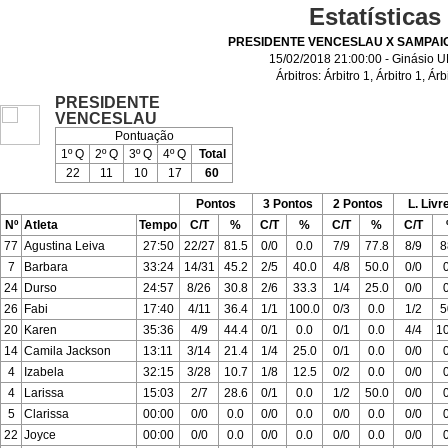
Estatísticas
PRESIDENTE VENCESLAU X SAMPAI
15/02/2018 21:00:00 - Ginásio 
Árbitros:
Árbitro 1
,
Árbitro 1
,
Árb
PRESIDENTE
VENCESLAU
Pontuação
1º Q
2º Q
3º Q
4º Q
Total
22
11
10
17
60
Pontos
3 Pontos
2 Pontos
L. Livr
Nº
Atleta
Tempo
C/T
%
C/T
%
C/T
%
C/T
77
Agustina Leiva
27:50
22/27
81.5
0/0
0.0
7/9
77.8
8/9
8
7
Barbara
33:24
14/31
45.2
2/5
40.0
4/8
50.0
0/0
24
Durso
24:57
8/26
30.8
2/6
33.3
1/4
25.0
0/0
26
Fabi
17:40
4/11
36.4
1/1
100.0
0/3
0.0
1/2
5
20
Karen
35:36
4/9
44.4
0/1
0.0
0/1
0.0
4/4
1
14
Camila Jackson
13:11
3/14
21.4
1/4
25.0
0/1
0.0
0/0
4
Izabela
32:15
3/28
10.7
1/8
12.5
0/2
0.0
0/0
4
Larissa
15:03
2/7
28.6
0/1
0.0
1/2
50.0
0/0
5
Clarissa
00:00
0/0
0.0
0/0
0.0
0/0
0.0
0/0
22
Joyce
00:00
0/0
0.0
0/0
0.0
0/0
0.0
0/0