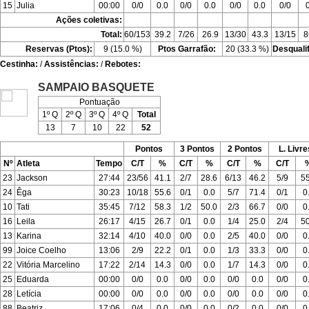
15
Julia
00:00
0/0
0.0
0/0
0.0
0/0
0.0
0/0
Ações coletivas:
Total:
60/153
39.2
7/26
26.9
13/30
43.3
13/15
8
Reservas (Ptos):
9 (15.0 %)
Ptos Garrafão:
20 (33.3 %)
Desquali
Cestinha:
/
Assistências:
/
Rebotes:
SAMPAIO BASQUETE
Pontuação
1º Q
2º Q
3º Q
4º Q
Total
13
7
10
22
52
Pontos
3 Pontos
2 Pontos
L. Livre
Nº
Atleta
Tempo
C/T
%
C/T
%
C/T
%
C/T
23
Jackson
27:44
23/56
41.1
2/7
28.6
6/13
46.2
5/9
55
24
Êga
30:23
10/18
55.6
0/1
0.0
5/7
71.4
0/1
0
10
Tati
35:45
7/12
58.3
1/2
50.0
2/3
66.7
0/0
0
16
Leila
26:17
4/15
26.7
0/1
0.0
1/4
25.0
2/4
50
13
Karina
32:14
4/10
40.0
0/0
0.0
2/5
40.0
0/0
0
99
Joice Coelho
13:06
2/9
22.2
0/1
0.0
1/3
33.3
0/0
0
22
Vitória Marcelino
17:22
2/14
14.3
0/0
0.0
1/7
14.3
0/0
0
25
Eduarda
00:00
0/0
0.0
0/0
0.0
0/0
0.0
0/0
0
28
Letícia
00:00
0/0
0.0
0/0
0.0
0/0
0.0
0/0
0
88
Beatriz
17:06
0/4
0.0
0/0
0.0
0/2
0.0
0/0
0