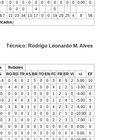
0.0
0
0
0
0
0
0
0
0
0
0
0
0.00
0
0
0
0
4
0
6.7
11
23
34
13
17
0
0
19
20
25
4
8
56
ficados:
Técnico: Rodrigo Leonardo M. Alves
s
Rebotes
%
RO
RD
TR
AS
BR
TO
EN
FC
FR
ER
VI
+/-
EF
.6
0
6
6
2
5
0
0
3
8
9
2
5.00
10
.0
4
4
8
1
0
0
0
4
1
2
1
-3.00
12
.0
0
0
0
1
3
0
0
1
2
1
0
-4.00
8
.0
2
4
6
3
3
0
0
1
2
4
1
-5.00
5
.0
3
6
9
1
1
0
0
4
2
3
2
-6.00
9
.0
0
0
0
1
3
0
0
3
2
1
0
-10.00
2
.0
3
1
4
0
2
0
0
2
2
3
1
-7.00
-1
.0
0
0
0
0
0
0
0
0
0
0
0
0.00
0
.0
0
0
0
0
0
0
0
0
0
0
0
0.00
0
.0
1
2
3
0
1
0
0
2
0
1
0
-10.00
1