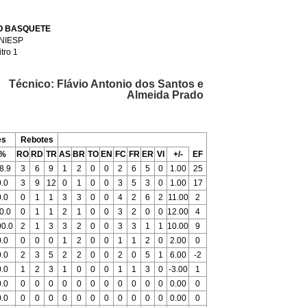
O BASQUETE
UNIESP
itro 1
Técnico: Flávio Antonio dos Santos e
Almeida Prado
es
Rebotes
%
RO
RD
TR
AS
BR
TO
EN
FC
FR
ER
VI
+/-
EF
8.9
3
6
9
1
2
0
0
2
6
5
0
1.00
25
0.0
3
9
12
0
1
0
0
3
5
3
0
1.00
17
0.0
0
1
1
3
3
0
0
4
2
6
2
11.00
2
0.0
0
1
1
2
1
0
0
3
2
0
0
12.00
4
00.0
2
1
3
3
2
0
0
3
3
1
1
10.00
9
0.0
0
0
0
1
2
0
0
1
1
2
0
2.00
0
0.0
2
3
5
2
2
0
0
2
0
5
1
6.00
-2
0.0
1
2
3
1
0
0
0
1
1
3
0
-3.00
1
0.0
0
0
0
0
0
0
0
0
0
0
0
0.00
0
0.0
0
0
0
0
0
0
0
0
0
0
0
0.00
0