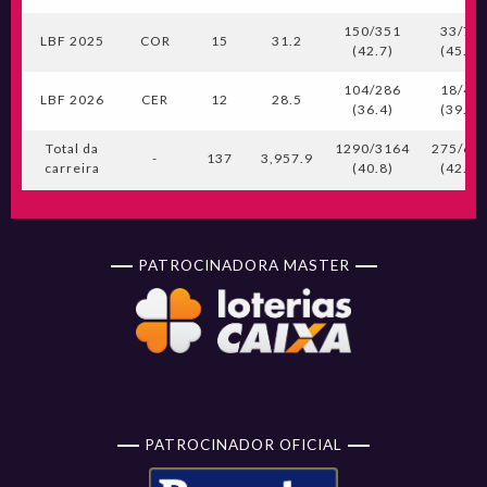
150/351
33/72
LBF 2025
COR
15
31.2
(42.7)
(45.8)
104/286
18/46
LBF 2026
CER
12
28.5
(36.4)
(39.1)
Total da
1290/3164
275/64
-
137
3,957.9
carreira
(40.8)
(42.9)
PATROCINADORA MASTER
PATROCINADOR OFICIAL