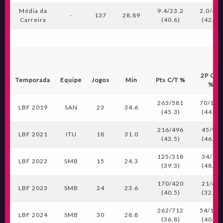
Média da
9.4/23.2
2.0/4.7
-
137
28.89
Carreira
(40.6)
(42.9)
2P C/T
Temporada
Equipe
Jogos
Min
Pts C/T %
%
263/581
70/156
LBF 2019
SAN
23
34.6
(45.3)
(44.9)
216/496
45/97
LBF 2021
ITU
18
31.0
(43.5)
(46.4)
125/318
34/70
LBF 2022
SMB
15
24.3
(39.3)
(48.6)
170/420
21/65
LBF 2023
SMB
24
23.6
(40.5)
(32.3)
262/712
54/135
LBF 2024
SMB
30
28.8
(36.8)
(40.0)