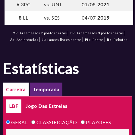
6
3PC
vs. UNI
01/08
2021
8
LL
vs. SES
04/07
2019
2P:
Arremessos 2 pontos certos
3P:
Arremessos 3 pontos certos
As:
Assistências
LL:
Lances livres certos
Pts:
Pontos
Re:
Rebotes
estatísticas
Carreira
Temporada
LBF
Jogo Das Estrelas
GERAL
CLASSIFICAÇÃO
PLAYOFFS