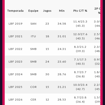
2P C/T
Temporada
Equipe
Jogos
Min
Pts C/T %
%
11.4/25.3
3.0/6.8
LBF 2019
SAN
23
34.58
(45.3)
(44.9)
12.0/27.6
2.5/5.4
LBF 2021
ITU
18
31.01
(43.5)
(46.4)
8.3/21.2
2.3/4.7
LBF 2022
SMB
15
24.31
(39.3)
(48.6)
7.1/17.5
0.9/2.7
LBF 2023
SMB
24
23.60
(40.5)
(32.3)
8.7/23.7
1.8/4.5
LBF 2024
SMB
30
28.76
(36.8)
(40.0)
10.0/23.4
2.2/4.8
LBF 2025
COR
15
31.21
(42.7)
(45.8)
8.7/23.8
1.5/3.8
LBF 2026
CER
12
28.53
(36.4)
(39.1)