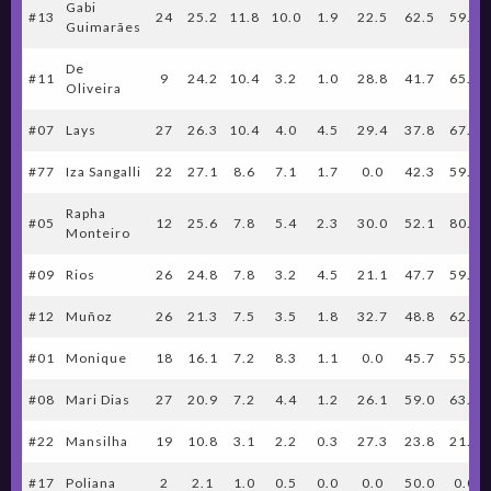
Gabi
#13
24
25.2
11.8
10.0
1.9
22.5
62.5
59.0
Guimarães
De
#11
9
24.2
10.4
3.2
1.0
28.8
41.7
65.0
Oliveira
#07
Lays
27
26.3
10.4
4.0
4.5
29.4
37.8
67.6
#77
Iza Sangalli
22
27.1
8.6
7.1
1.7
0.0
42.3
59.4
Rapha
#05
12
25.6
7.8
5.4
2.3
30.0
52.1
80.0
Monteiro
#09
Rios
26
24.8
7.8
3.2
4.5
21.1
47.7
59.6
#12
Muñoz
26
21.3
7.5
3.5
1.8
32.7
48.8
62.5
#01
Monique
18
16.1
7.2
8.3
1.1
0.0
45.7
55.8
#08
Mari Dias
27
20.9
7.2
4.4
1.2
26.1
59.0
63.6
#22
Mansilha
19
10.8
3.1
2.2
0.3
27.3
23.8
21.4
#17
Poliana
2
2.1
1.0
0.5
0.0
0.0
50.0
0.0