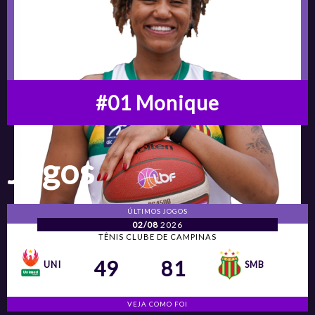
#01 Monique
Jogos
ÚLTIMOS JOGOS
02/08
2026
TÊNIS CLUBE DE CAMPINAS
49
81
UNI
SMB
VEJA COMO FOI