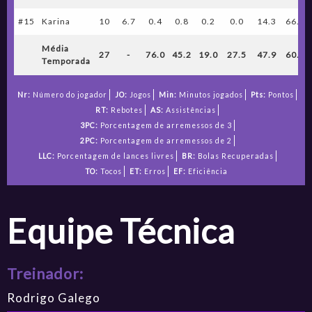
#15
Karina
10
6.7
0.4
0.8
0.2
0.0
14.3
66.7
Média
27
-
76.0
45.2
19.0
27.5
47.9
60.3
Temporada
Nr:
Número do jogador
JO:
Jogos
Min:
Minutos jogados
Pts:
Pontos
RT:
Rebotes
AS:
Assistências
3PC:
Porcentagem de arremessos de 3
2PC:
Porcentagem de arremessos de 2
LLC:
Porcentagem de lances livres
BR:
Bolas Recuperadas
TO:
Tocos
ET:
Erros
EF:
Eficiência
Equipe Técnica
Treinador:
Rodrigo Galego