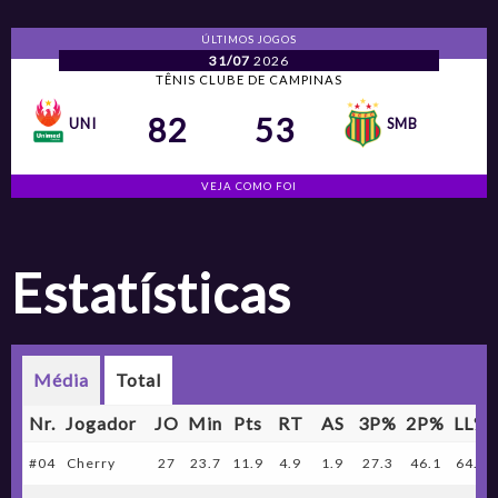
ÚLTIMOS JOGOS
31/07
2026
TÊNIS CLUBE DE CAMPINAS
82
53
UNI
SMB
VEJA COMO FOI
Estatísticas
Média
Total
Nr.
Jogador
JO
Min
Pts
RT
AS
3P%
2P%
LL%
#04
Cherry
27
23.7
11.9
4.9
1.9
27.3
46.1
64.8