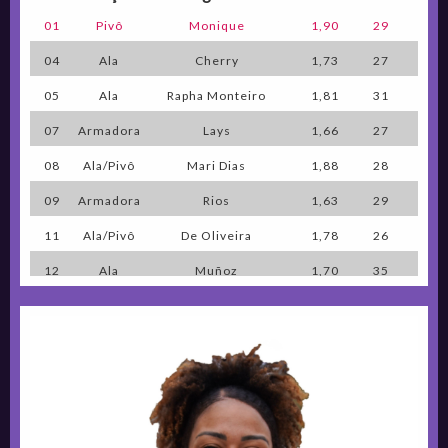
01
Pivô
Monique
1,90
29
04
Ala
Cherry
1,73
27
05
Ala
Rapha Monteiro
1,81
31
07
Armadora
Lays
1,66
27
08
Ala/Pivô
Mari Dias
1,88
28
09
Armadora
Rios
1,63
29
11
Ala/Pivô
De Oliveira
1,78
26
12
Ala
Muñoz
1,70
35
13
Ala/Pivô
Gabi Guimarães
1,80
30
15
Armadora
Karina
1,65
24
17
Ala
Poliana
1,76
20
22
Ala
Mansilha
1,80
21
77
Ala/Pivô
Iza Sangalli
1,82
31