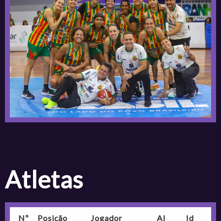
atletas
Nº
Posição
Jogador
Al
Id