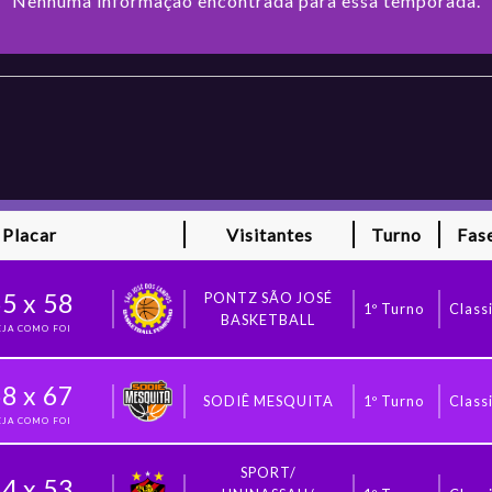
Nenhuma informação encontrada para essa temporada.
Placar
Visitantes
Turno
Fas
65
x
58
PONTZ SÃO JOSÉ
1º Turno
Classi
BASKETBALL
EJA COMO FOI
58
x
67
SODIÊ MESQUITA
1º Turno
Classi
EJA COMO FOI
SPORT/
64
x
53