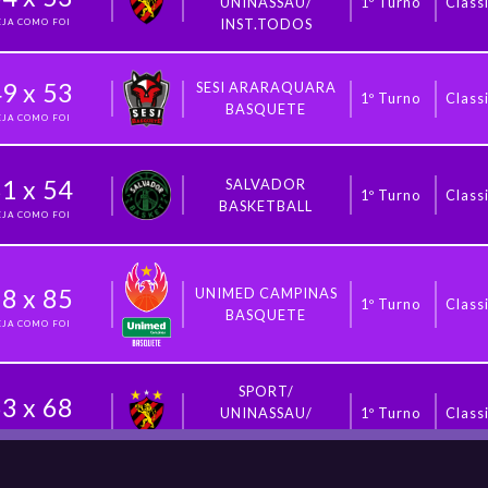
UNINASSAU/
1º Turno
Classi
INST.TODOS
EJA COMO FOI
49
x
53
SESI ARARAQUARA
1º Turno
Classi
BASQUETE
EJA COMO FOI
81
x
54
SALVADOR
1º Turno
Classi
BASKETBALL
EJA COMO FOI
78
x
85
UNIMED CAMPINAS
1º Turno
Classi
BASQUETE
EJA COMO FOI
SPORT/
63
x
68
UNINASSAU/
1º Turno
Classi
INST.TODOS
EJA COMO FOI