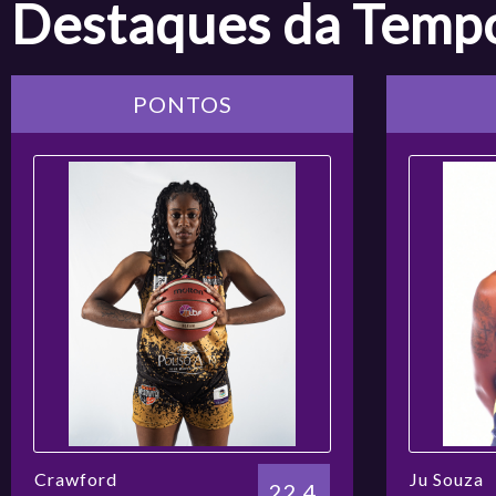
Destaques da Temp
19/03/2026
8
ADRM MARINGÁ
19:30
V
PONTOS
20/03/2026
9
SODIÊ MESQUITA
19:30
V
21/03/2026
SESI ARARAQUARA
10
16:00
BASQUETE
V
21/03/2026
SAMPAIO
11
17:30
BASQUETE
V
22/03/2026
12
CERRADO BRB
11:00
V
Crawford
Ju Souza
22.4