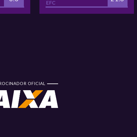
EFC
Tênis Clube de
ficatória
Campi...
Ginásio da
ficatória
Uninassau
ficatória
Teatrão
ROCINADOR OFICIAL
Parque Celso
ficatória
Daniel
ficatória
Ginásio da Adelba