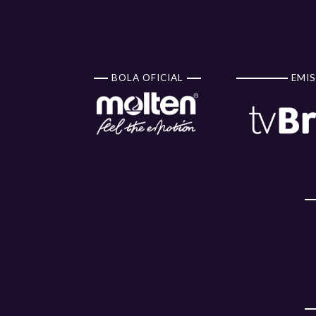
28/03/2026
UNIMED CAMPINAS
18
17:30
BASQUETE
V
BOLA OFICIAL
EMIS
29/03/2026
PONTZ SÃO JOSÉ
19
11:00
BASKETBALL
V
30/03/2026
20
ADRM MARINGÁ
19:30
V
01/04/2026
SPORT/ UNINASSAU/
21
19:30
INST.TODOS
V
1
01/04/2026
UNIMED CAMPINAS
22
19:30
BASQUETE
V