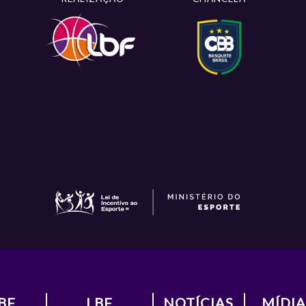
89
x
72
SODIÊ MESQUITA
1º Turno
Classi
EJA COMO FOI
68
x
57
UNIMED CAMPINAS
1º Turno
Classi
BASQUETE
EJA COMO FOI
SPORT/
82
x
51
UNINASSAU/
1º Turno
Classi
INST.TODOS
EJA COMO FOI
72
x
46
SALVADOR
1º Turno
Classi
BASKETBALL
EJA COMO FOI
51
x
80
CERRADO BRB
1º Turno
Classi
EJA COMO FOI
BF
LBF
NOTÍCIAS
MÍDIA