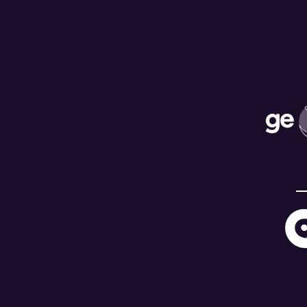
02/04/2026
23
SODIÊ MESQUITA
19:30
V
03/04/2026
SALVADOR
24
19:30
BASKETBALL
V
04/04/2026
SAMPAIO
25
17:30
BASQUETE
V
05/04/2026
26
CERRADO BRB
11:00
V
07/04/2026
PONTZ SÃO JOSÉ
27
19:30
BASKETBALL
V