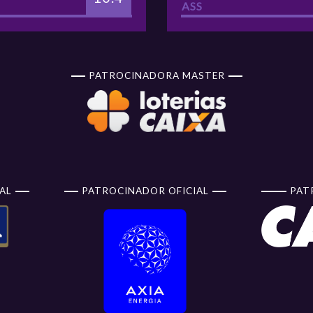
ASS
85
x
56
ADRM MARINGÁ
1º Turno
Classi
EJA COMO FOI
PATROCINADORA MASTER
64
x
74
SODIÊ MESQUITA
1º Turno
Classi
EJA COMO FOI
44
x
58
SESI ARARAQUARA
1º Turno
Classi
BASQUETE
EJA COMO FOI
AL
PATROCINADOR OFICIAL
PAT
64
x
74
SAMPAIO
1º Turno
Classi
BASQUETE
EJA COMO FOI
71
x
66
SODIÊ MESQUITA
1º Turno
Classi
EJA COMO FOI