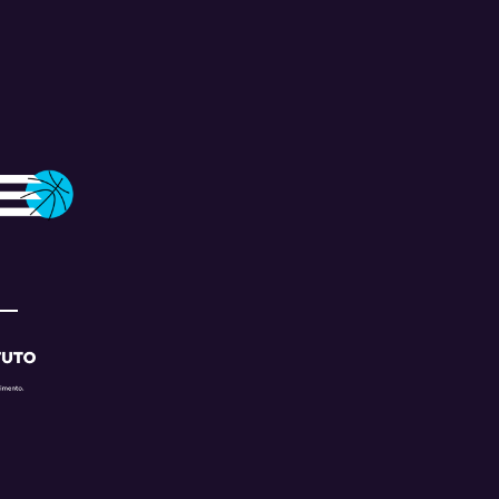
ficatória
Arena Sodiê
ficatória
Ginásio da Adelba
ficatória
Costa Rodrigues
ficatória
Sesc Ceilândia
ficatória
Teatrão