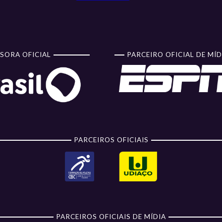
86
x
80
CERRADO BRB
1º Turno
Classi
EJA COMO FOI
SORA OFICIAL
PARCEIRO OFICIAL DE MÍD
50
x
90
SAMPAIO
1º Turno
Classi
BASQUETE
EJA COMO FOI
58
x
84
CERRADO BRB
1º Turno
Classi
EJA COMO FOI
50
x
70
SESI ARARAQUARA
PARCEIROS OFICIAIS
1º Turno
Classi
BASQUETE
EJA COMO FOI
00
x
66
PONTZ SÃO JOSÉ
1º Turno
Classi
BASKETBALL
EJA COMO FOI
PARCEIROS OFICIAIS DE MÍDIA