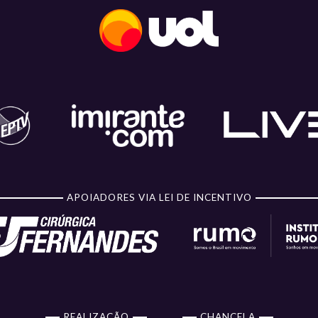
78
x
80
SANTO ANDRÉ
1º Turno
Classi
EJA COMO FOI
32
x
90
SESI ARARAQUARA
1º Turno
Classi
BASQUETE
EJA COMO FOI
79
x
47
ADRM MARINGÁ
1º Turno
Classi
EJA COMO FOI
APOIADORES VIA LEI DE INCENTIVO
85
x
59
SANTO ANDRÉ
1º Turno
Classi
EJA COMO FOI
SPORT/
71
x
59
UNINASSAU/
1º Turno
Classi
INST.TODOS
EJA COMO FOI
REALIZAÇÃO
CHANCELA