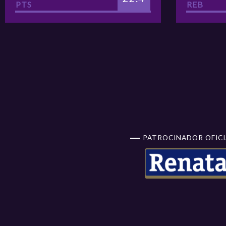
PTS
REB
25/03/2026
UNIMED CAMPINAS
13
19:30
BASQUETE
V
25/03/2026
SPORT/ UNINASSAU/
14
19:30
INST.TODOS
V
26/03/2026
PONTZ SÃO JOSÉ
15
19:30
BASKETBALL
V
PATROCINADOR OFICI
26/03/2026
16
SANTO ANDRÉ
19:30
V
27/03/2026
SALVADOR
17
19:30
BASKETBALL
V