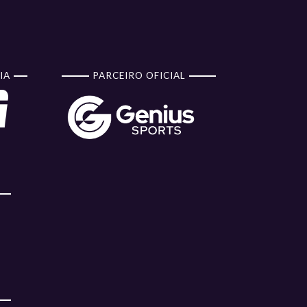
Tênis Clube de
ficatória
Campi...
IA
PARCEIRO OFICIAL
ficatória
Teatrão
ficatória
ARCOM
Ginásio da
ficatória
Uninassau
Tênis Clube de
ficatória
Campi...