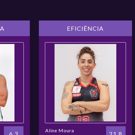
ficatória
ARCOM
IA
EFICIÊNCIA
ficatória
Arena Sodiê
ficatória
SESI Araraquara
ficatória
Costa Rodrigues
ficatória
Sesc Ceilândia
Aline Moura
6.3
21.8