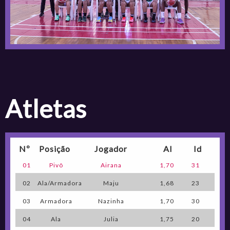
atletas
Nº
Posição
Jogador
Al
Id
01
Pivô
Airana
1,70
31
02
Ala/Armadora
Maju
1,68
23
03
Armadora
Nazinha
1,70
30
04
Ala
Julia
1,75
20