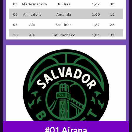
05
Ala/Armadora
Ju Dias
1,67
38
06
Armadora
Amanda
1,60
16
08
Ala
Stellinha
1,67
28
10
Ala
Tati Pacheco
1,81
35
12
Ala/Pivô
Juju
1,81
20
17
Ala/Pivô
Renati
1,76
17
18
Ala/Pivô
Luana
1,80
26
19
Ala
Jéssica
1,70
18
20
Ala
Ju Martins
1,75
31
24
Armadora
Casanova
1,62
37
77
Pivô
Lo Milton
1,86
32
#01 Airana