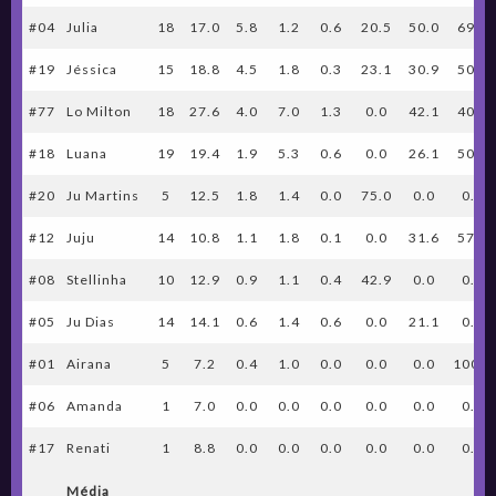
#04
Julia
18
17.0
5.8
1.2
0.6
20.5
50.0
69.4
#19
Jéssica
15
18.8
4.5
1.8
0.3
23.1
30.9
50.0
#77
Lo Milton
18
27.6
4.0
7.0
1.3
0.0
42.1
40.0
#18
Luana
19
19.4
1.9
5.3
0.6
0.0
26.1
50.0
#20
Ju Martins
5
12.5
1.8
1.4
0.0
75.0
0.0
0.0
#12
Juju
14
10.8
1.1
1.8
0.1
0.0
31.6
57.1
#08
Stellinha
10
12.9
0.9
1.1
0.4
42.9
0.0
0.0
#05
Ju Dias
14
14.1
0.6
1.4
0.6
0.0
21.1
0.0
#01
Airana
5
7.2
0.4
1.0
0.0
0.0
0.0
100.0
#06
Amanda
1
7.0
0.0
0.0
0.0
0.0
0.0
0.0
#17
Renati
1
8.8
0.0
0.0
0.0
0.0
0.0
0.0
Média