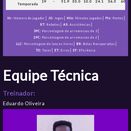
19
-
51.9
33.0
10.0
24.1
36.3
60.4
Temporada
Nr:
Número do jogador
JO:
Jogos
Min:
Minutos jogados
Pts:
Pontos
RT:
Rebotes
AS:
Assistências
3PC:
Porcentagem de arremessos de 3
2PC:
Porcentagem de arremessos de 2
LLC:
Porcentagem de lances livres
BR:
Bolas Recuperadas
TO:
Tocos
ET:
Erros
EF:
Eficiência
Equipe Técnica
Treinador:
Eduardo Oliveira