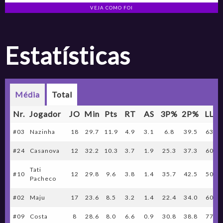
VEJA COMO FOI
Estatísticas
Média
Total
Nr.
Jogador
JO
Min
Pts
RT
AS
3P%
2P%
LL%
#03
Nazinha
18
29.7
11.9
4.9
3.1
6.8
39.5
63.8
#24
Casanova
12
32.2
10.3
3.7
1.9
25.3
37.3
60.9
Tati
#10
12
29.8
9.6
3.8
1.4
35.7
42.5
50.0
Pacheco
#02
Maju
17
23.6
8.5
3.2
1.4
22.4
34.0
60.0
#09
Costa
8
28.6
8.0
6.6
0.9
30.8
38.8
77.8