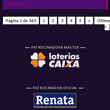
SAIBA MAIS
Página 1 de 343
1
2
3
4
5
»
Última
»
PATROCINADORA MASTER
PATROCINADOR OFICIAL