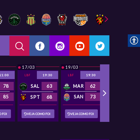
17/03
19/03
20/03
11:00
19:30
19:30
19:30
LBF
LBF
LBF
SAL
63
MAR
62
78
SOD
54
85
SJC
58
SAN
73
SPT
68
 FOI
VEJA COMO FOI
VEJA COMO FOI
VEJA COMO FOI