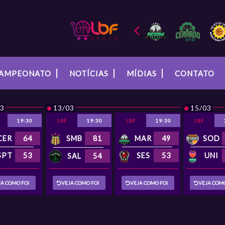
AMPEONATO
NOTÍCIAS
MÍDIAS
CONTATO
03
13/03
15/03
19:30
19:30
19:30
LBF
LBF
LBF
SMB
81
MAR
49
CER
64
SOD
SPT
53
UNI
SES
53
SAL
54
JA COMO FOI
VEJA COMO FOI
VEJA COMO FOI
VEJA COMO