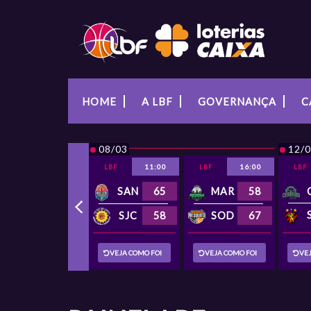
HOME
A LBF
GOVERNANÇA
C
08/03
12/
11:00
16:00
LBF
LBF
LBF
SAN
65
MAR
58
SJC
58
SOD
67
VEJA COMO FOI
VEJA COMO FOI
VE