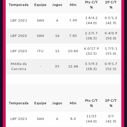
Pts C/T
2P C/T
3
Temporada
Equipe
Jogos
Min
%
%
1.8/4.2
0.5/1.2
0.
LBF 2021
SAN
6
7.99
(44.0)
(42.9)
(
2.2/5.7
0.4/0.9
0.
LBF 2022
SAN
16
7.85
(38.5)
(50.0)
(
6.0/17.9
1.7/3.1
0.
LBF 2023
ITU
13
20.80
(33.5)
(55.0)
(
Média da
3.5/9.3
0.9/1.7
0.
-
35
12.68
Carreira
(38.3)
(52.5)
(
Pts C/T
2P C/T
3
Temporada
Equipe
Jogos
Min
%
%
11/25
3/7
LBF 2021
SAN
6
8.0
(44.0)
(42.9)
(