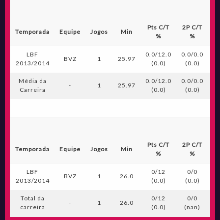
Pts C/T
2P C/T
3
Temporada
Equipe
Jogos
Min
%
%
LBF
0.0/12.0
0.0/0.0
0.
BVZ
1
25.97
2013/2014
(0.0)
(0.0)
(
Média da
0.0/12.0
0.0/0.0
0.
-
1
25.97
Carreira
(0.0)
(0.0)
(
Pts C/T
2P C/T
3
Temporada
Equipe
Jogos
Min
%
%
LBF
0/12
0/0
BVZ
1
26.0
2013/2014
(0.0)
(0.0)
(
Total da
0/12
0/0
-
1
26.0
carreira
(0.0)
(nan)
(