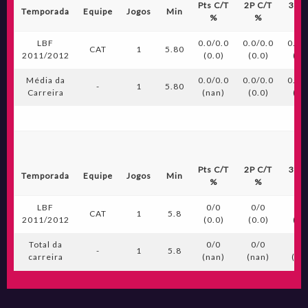
Pts C/T
2P C/T
3P C
Temporada
Equipe
Jogos
Min
%
%
%
LBF
0.0/0.0
0.0/0.0
0.0/
CAT
1
5.80
2011/2012
(0.0)
(0.0)
(0.
Média da
0.0/0.0
0.0/0.0
0.0/
-
1
5.80
Carreira
(nan)
(0.0)
(0.
Pts C/T
2P C/T
3P C
Temporada
Equipe
Jogos
Min
%
%
%
LBF
0/0
0/0
0/
CAT
1
5.8
2011/2012
(0.0)
(0.0)
(0.
Total da
0/0
0/0
0/
-
1
5.8
carreira
(nan)
(nan)
(na