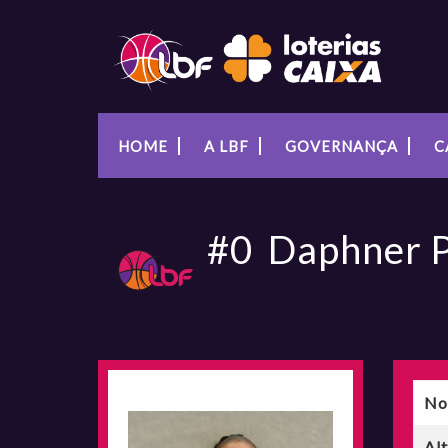
HOME
A LBF
GOVERNANÇA
C
#0
Daphner 
No
Al