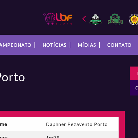
AMPEONATO
NOTÍCIAS
MÍDIAS
CONTATO
Porto
me
Daphner Pezavento Porto
tura
1m89