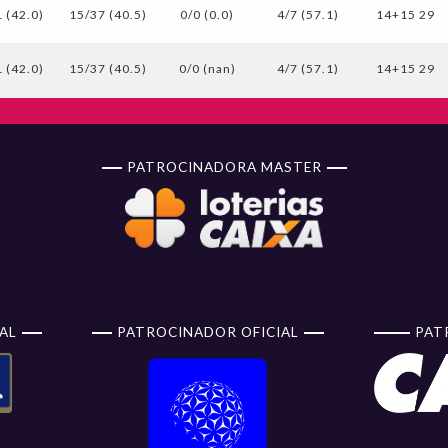
 (42.0)
15/37 (40.5)
0/0 (0.0)
4/7 (57.1)
14+15 29
 (42.0)
15/37 (40.5)
0/0 (nan)
4/7 (57.1)
14+15 29
PATROCINADORA MASTER
AL
PATROCINADOR OFICIAL
PAT