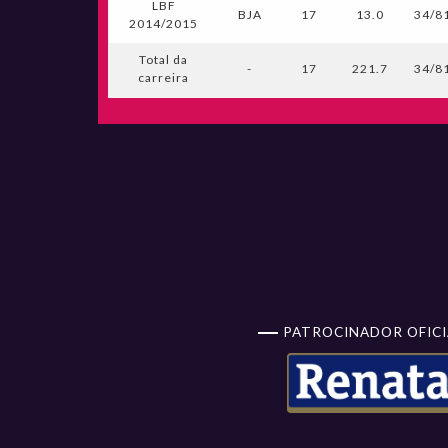
LBF
BJA
17
13.0
34/81
2014/2015
Total da
-
17
221.7
34/81
carreira
PATROCINADOR OFICI