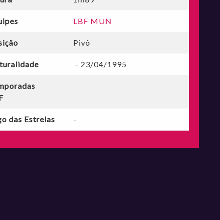
uipes
LBF MUN
sição
Pivô
turalidade
- 23/04/1995
mporadas
F
o das Estrelas
-