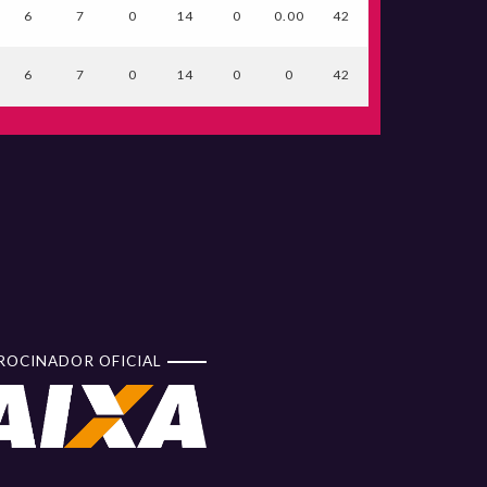
6
7
0
14
0
0.00
42
6
7
0
14
0
0
42
ROCINADOR OFICIAL