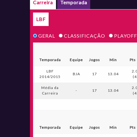
Carreira
Temporada
LBF
GERAL
CLASSIFICAÇÃO
PLAYOFF
Temporada
Equipe
Jogos
Min
Pts
LBF
2.
BJA
17
13.04
2014/2015
(4
Média da
2.
-
17
13.04
Carreira
(4
Temporada
Equipe
Jogos
Min
Pts