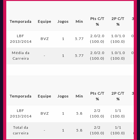
Pts C/T
2P C/T
3P 
Temporada
Equipe
Jogos
Min
%
%
LBF
2.0/2.0
1.0/1.0
0.0/
BVZ
1
5.77
2013/2014
(100.0)
(100.0)
(0.
Média da
2.0/2.0
1.0/1.0
0.0/
-
1
5.77
Carreira
(100.0)
(100.0)
(0.
Pts C/T
2P C/T
3P 
Temporada
Equipe
Jogos
Min
%
%
LBF
2/2
1/1
0/
BVZ
1
5.8
2013/2014
(100.0)
(100.0)
(0.
Total da
2/2
1/1
0/
-
1
5.8
carreira
(100.0)
(100.0)
(na