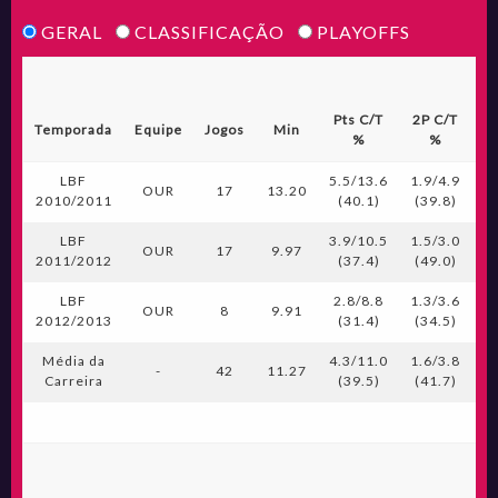
GERAL
CLASSIFICAÇÃO
PLAYOFFS
Pts C/T
2P C/T
3
Temporada
Equipe
Jogos
Min
%
%
LBF
5.5/13.6
1.9/4.9
0.
OUR
17
13.20
2010/2011
(40.1)
(39.8)
(
LBF
3.9/10.5
1.5/3.0
0.
OUR
17
9.97
2011/2012
(37.4)
(49.0)
(
LBF
2.8/8.8
1.3/3.6
0.
OUR
8
9.91
2012/2013
(31.4)
(34.5)
(
Média da
4.3/11.0
1.6/3.8
0.
-
42
11.27
Carreira
(39.5)
(41.7)
(