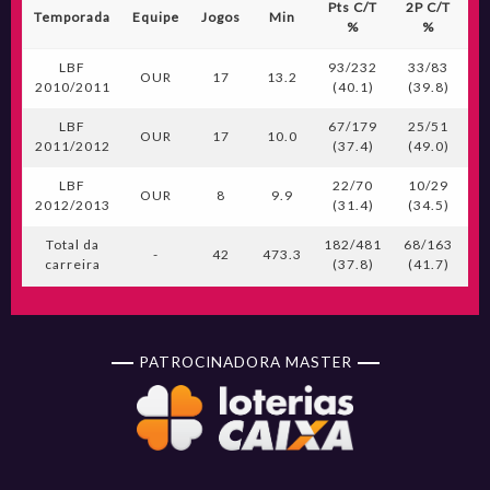
Pts C/T
2P C/T
3
Temporada
Equipe
Jogos
Min
%
%
LBF
93/232
33/83
OUR
17
13.2
2010/2011
(40.1)
(39.8)
(
LBF
67/179
25/51
OUR
17
10.0
2011/2012
(37.4)
(49.0)
(
LBF
22/70
10/29
OUR
8
9.9
2012/2013
(31.4)
(34.5)
(
Total da
182/481
68/163
-
42
473.3
carreira
(37.8)
(41.7)
(
PATROCINADORA MASTER