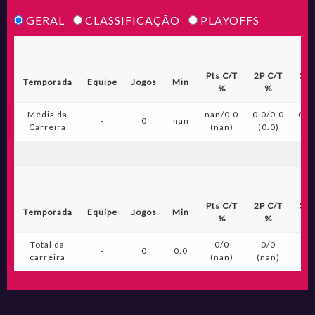
GERAL
CLASSIFICAÇÃO
PLAYOFFS
Pts C/T
2P C/T
3P 
Temporada
Equipe
Jogos
Min
%
%
Média da
nan/0.0
0.0/0.0
0.0
-
0
nan
Carreira
(nan)
(0.0)
(0
Pts C/T
2P C/T
3P 
Temporada
Equipe
Jogos
Min
%
%
Total da
0/0
0/0
0
-
0
0.0
carreira
(nan)
(nan)
(n