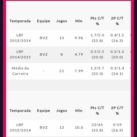
Pts C/T
2P C/T
3P
Temporada
Equipe
Jogos
Min
%
%
LBF
1.7/5.0
0.4/1.5
0.2
BVZ
13
9.96
2013/2014
(33.8)
(26.3)
(3
LBF
0.5/2.5
0.3/1.3
0.0
BVZ
8
4.79
2014/2015
(20.0)
(20.0)
(0
Média da
1.2/3.7
0.3/1.4
0.1
-
21
7.99
Carreira
(33.0)
(24.1)
(3
Pts C/T
2P C/T
3P
Temporada
Equipe
Jogos
Min
%
%
LBF
22/65
5/19
2
BVZ
13
10.0
2013/2014
(33.8)
(26.3)
(3