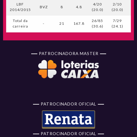
LBF
4/20
2/10
0
BVZ
8
4.8
2014/2015
(20.0)
(20.0)
(0
Total da
26/85
7/29
2
-
21
167.8
carreira
(30.6)
(24.1)
(3
PATROCINADORA MASTER
PATROCINADOR OFICIAL
PATROCINADOR OFICIAL