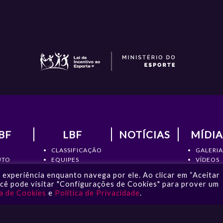
BF
LBF
NOTÍCIAS
MÍDIA
CLASSIFICAÇÃO
GALERIA
UTO
EQUIPES
VÍDEOS
RIA
ATLETAS
NOTÍCIA
experiência enquanto navega por ele. Ao clicar em “Aceitar
MENTOS
ESTATÍSTICAS
ocê pode visitar "Configurações de Cookies" para prover um
TO
ca de Cookies
e
Política de Privacidade
.