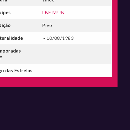
uipes
LBF MUN
sição
Pivô
turalidade
- 10/08/1983
mporadas
F
o das Estrelas
-