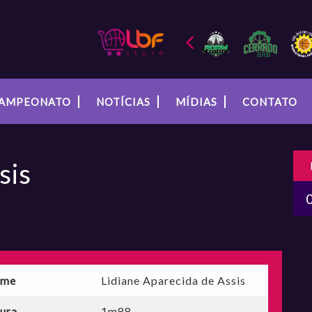
AMPEONATO
NOTÍCIAS
MÍDIAS
CONTATO
sis
me
Lidiane Aparecida de Assis
tura
1m88