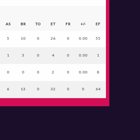
AS
BR
TO
ET
FR
+/-
EF
5
10
0
26
0
0.00
55
1
3
0
4
0
0.00
1
0
0
0
2
0
0.00
8
6
13
0
32
0
0
64