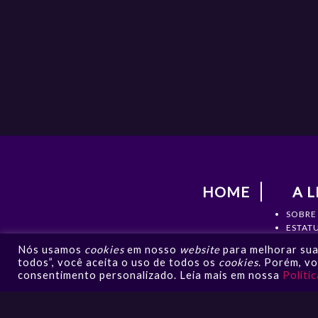
HOME
A L
SOBRE
ESTAT
DIRETO
Nós usamos
cookies
em nosso
website
para melhorar sua 
DOCU
todos”, você aceita o uso de todos os
cookies
. Porém, v
CONTA
consentimento personalizado. Leia mais em nossa
Políti