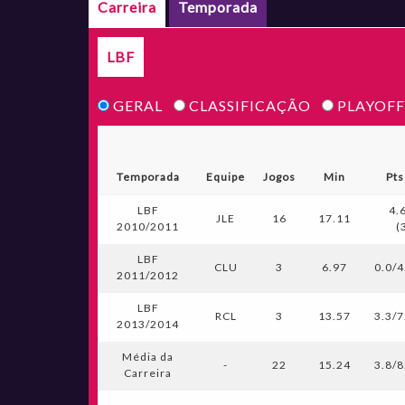
Carreira
Temporada
LBF
GERAL
CLASSIFICAÇÃO
PLAYOFF
Temporada
Equipe
Jogos
Min
Pts
LBF
4.
JLE
16
17.11
2010/2011
(
LBF
CLU
3
6.97
0.0/4
2011/2012
LBF
RCL
3
13.57
3.3/7
2013/2014
Média da
-
22
15.24
3.8/8
Carreira