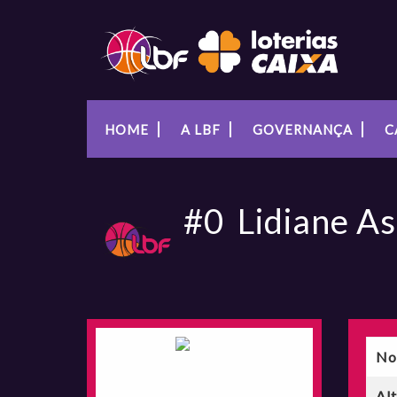
HOME
A LBF
GOVERNANÇA
C
#0
Lidiane As
No
Al