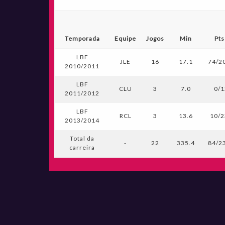
Temporada
Equipe
Jogos
Min
Pts
LBF
JLE
16
17.1
74/20
2010/2011
LBF
CLU
3
7.0
0/1
2011/2012
LBF
RCL
3
13.6
10/2
2013/2014
Total da
-
22
335.4
84/23
carreira