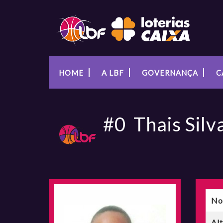
HOME
A LBF
GOVERNANÇA
C
#0
Thais Silv
No
Al