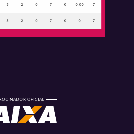
3
2
0
7
0
0.00
7
3
2
0
7
0
0
7
ROCINADOR OFICIAL