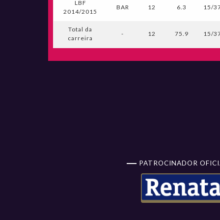
LBF
BAR
12
6.3
15/37
2014/2015
Total da
-
12
75.9
15/37
carreira
PATROCINADOR OFICI