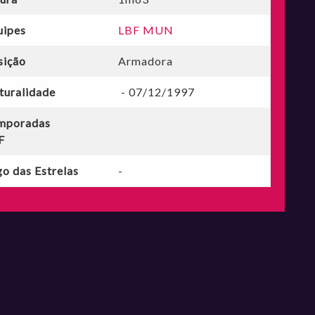
uipes
LBF MUN
sição
Armadora
turalidade
- 07/12/1997
mporadas
F
o das Estrelas
-