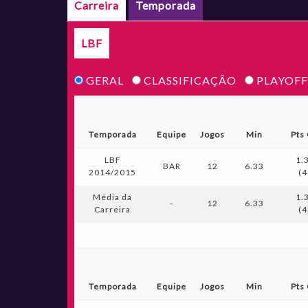
Carreira
Temporada
LBF
GERAL
CLASSIFICAÇÃO
PLAYOFF
Temporada
Equipe
Jogos
Min
Pts
LBF
1.
BAR
12
6.33
2014/2015
(4
Média da
1.
-
12
6.33
Carreira
(4
Temporada
Equipe
Jogos
Min
Pts