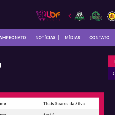
AMPEONATO
NOTÍCIAS
MÍDIAS
CONTATO
a
me
Thais Soares da Silva
tura
1m63