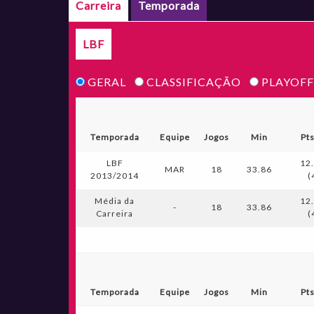
Carreira
Temporada
LBF
GERAL
CLASSIFICAÇÃO
PLAYOFF
Temporada
Equipe
Jogos
Min
Pt
LBF
12
MAR
18
33.86
2013/2014
(
Média da
12
-
18
33.86
Carreira
(
Temporada
Equipe
Jogos
Min
Pt