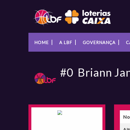
HOME
A LBF
GOVERNANÇA
C
#0
Briann Ja
No
Al