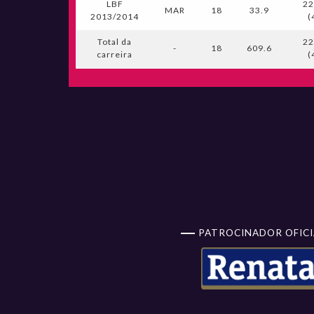
LBF
22
MAR
18
33.9
2013/2014
(
Total da
22
-
18
609.6
carreira
(
PATROCINADOR OFICI