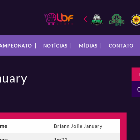
AMPEONATO
NOTÍCIAS
MÍDIAS
CONTATO
nuary
me
Briann Jolie January
tura
1m73