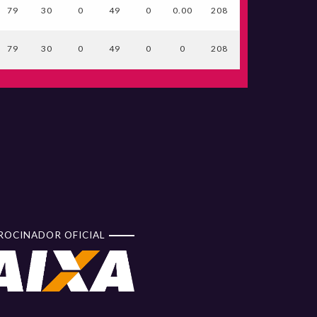
79
30
0
49
0
0.00
208
79
30
0
49
0
0
208
ROCINADOR OFICIAL