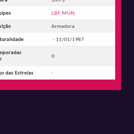
uipes
LBF MUN
sição
Armadora
turalidade
- 11/01/1987
mporadas
0
F
o das Estrelas
-