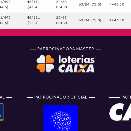
1/495
46/111
22/63
63/84 (75.0)
4+46 50
44.6)
(41.4)
(34.9)
1/495
46/111
22/63
63/84 (75.0)
4+46 50
44.6)
(41.4)
(34.9)
PATROCINADORA MASTER
AL
PATROCINADOR OFICIAL
PAT