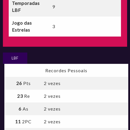
Temporadas
9
LBF
Jogo das
3
Estrelas
LBF
Recordes Pessoais
26
Pts
2 vezes
23
Re
2 vezes
6
As
2 vezes
11
2PC
2 vezes