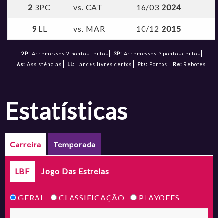
2
3PC
vs. CAT
16/03
2024
9
LL
vs. MAR
10/12
2015
2P:
Arremessos 2 pontos certos
3P:
Arremessos 3 pontos certos
As:
Assistências
LL:
Lances livres certos
Pts:
Pontos
Re:
Rebotes
estatísticas
Carreira
Temporada
LBF
Jogo Das Estrelas
GERAL
CLASSIFICAÇÃO
PLAYOFFS