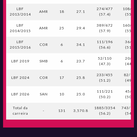
LBF
274/477
108/19
AMR
18
27.1
2013/2014
(57.4)
(55.7)
LBF
389/672
160/28
AMR
25
29.4
2014/2015
(57.9)
(55.7)
LBF
111/196
36/70
COR
6
34.1
2015/2016
(56.6)
(51.4)
52/110
20/45
LBF 2019
SMB
6
23.7
(47.3)
(44.4)
233/455
82/16
LBF 2024
COR
17
25.8
(51.2)
(49.7)
111/221
45/90
LBF 2026
SAN
10
25.0
(50.2)
(50.0)
Total da
1885/3354
743/13
-
131
3,570.8
carreira
(56.2)
(54.6)