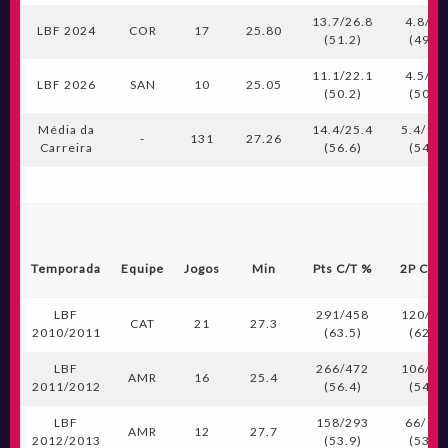
13.7/26.8
4.8/9.
LBF 2024
COR
17
25.80
(51.2)
(49.7)
11.1/22.1
4.5/9.
LBF 2026
SAN
10
25.05
(50.2)
(50.0)
Média da
14.4/25.4
5.4/10.
-
131
27.26
Carreira
(56.6)
(54.6)
Temporada
Equipe
Jogos
Min
Pts C/T %
2P C/T
LBF
291/458
120/19
CAT
21
27.3
2010/2011
(63.5)
(62.5)
LBF
266/472
106/19
AMR
16
25.4
2011/2012
(56.4)
(54.4)
LBF
158/293
66/12
AMR
12
27.7
2012/2013
(53.9)
(53.2)