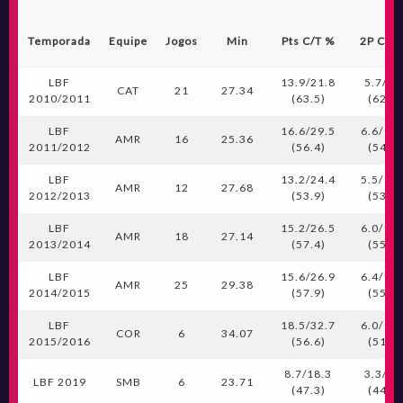
Temporada
Equipe
Jogos
Min
Pts C/T %
2P C/T
LBF
13.9/21.8
5.7/9.
CAT
21
27.34
2010/2011
(63.5)
(62.5)
LBF
16.6/29.5
6.6/12.
AMR
16
25.36
2011/2012
(56.4)
(54.4)
LBF
13.2/24.4
5.5/10.
AMR
12
27.68
2012/2013
(53.9)
(53.2)
LBF
15.2/26.5
6.0/10.
AMR
18
27.14
2013/2014
(57.4)
(55.7)
LBF
15.6/26.9
6.4/11.
AMR
25
29.38
2014/2015
(57.9)
(55.7)
LBF
18.5/32.7
6.0/11.
COR
6
34.07
2015/2016
(56.6)
(51.4)
8.7/18.3
3.3/7.
LBF 2019
SMB
6
23.71
(47.3)
(44.4)