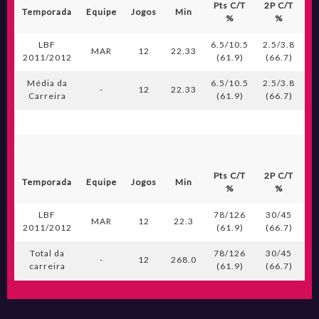
Pts C/T
2P C/T
3
Temporada
Equipe
Jogos
Min
%
%
LBF
6.5/10.5
2.5/3.8
0.
MAR
12
22.33
2011/2012
(61.9)
(66.7)
(
Média da
6.5/10.5
2.5/3.8
0.
-
12
22.33
Carreira
(61.9)
(66.7)
(
Pts C/T
2P C/T
3
Temporada
Equipe
Jogos
Min
%
%
LBF
78/126
30/45
MAR
12
22.3
2011/2012
(61.9)
(66.7)
(
Total da
78/126
30/45
-
12
268.0
carreira
(61.9)
(66.7)
(