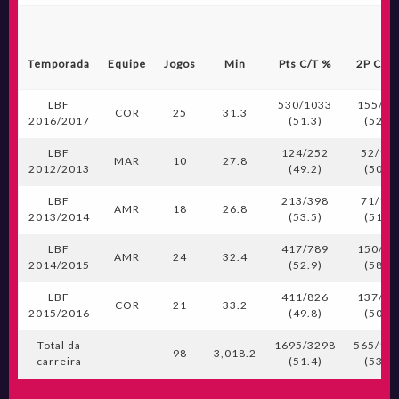
Temporada
Equipe
Jogos
Min
Pts C/T %
2P C/T
LBF
530/1033
155/29
COR
25
31.3
2016/2017
(51.3)
(52.2)
LBF
124/252
52/10
MAR
10
27.8
2012/2013
(49.2)
(50.5)
LBF
213/398
71/13
AMR
18
26.8
2013/2014
(53.5)
(51.4)
LBF
417/789
150/25
AMR
24
32.4
2014/2015
(52.9)
(58.1)
LBF
411/826
137/27
COR
21
33.2
2015/2016
(49.8)
(50.7)
Total da
1695/3298
565/10
-
98
3,018.2
carreira
(51.4)
(53.0)