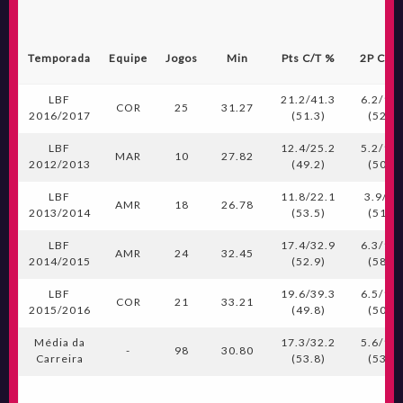
Temporada
Equipe
Jogos
Min
Pts C/T %
2P C/T
LBF
21.2/41.3
6.2/11.
COR
25
31.27
2016/2017
(51.3)
(52.2)
LBF
12.4/25.2
5.2/10.
MAR
10
27.82
2012/2013
(49.2)
(50.5)
LBF
11.8/22.1
3.9/7.
AMR
18
26.78
2013/2014
(53.5)
(51.4)
LBF
17.4/32.9
6.3/10.
AMR
24
32.45
2014/2015
(52.9)
(58.1)
LBF
19.6/39.3
6.5/12.
COR
21
33.21
2015/2016
(49.8)
(50.7)
Média da
17.3/32.2
5.6/10.
-
98
30.80
Carreira
(53.8)
(53.0)