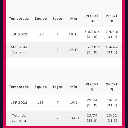
Pts C/T
2P C/T
3
Temporada
Equipe
Jogos
Min
%
%
3.6/10.6
1.4/4.6
0.
LBF 2022
LSB
7
19.15
(33.8)
(31.3)
(
Média da
3.6/10.6
1.4/4.6
0.
-
7
19.15
Carreira
(33.8)
(31.3)
(
Pts C/T
2P C/T
3
Temporada
Equipe
Jogos
Min
%
%
25/74
10/32
LBF 2022
LSB
7
19.1
(33.8)
(31.3)
(
Total da
25/74
10/32
-
7
134.0
carreira
(33.8)
(31.3)
(