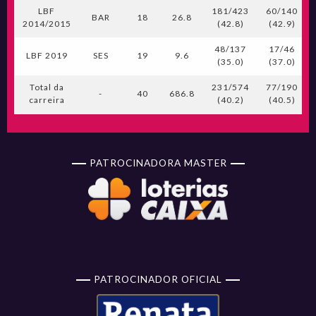
LBF
181/423
60/140
BAR
18
26.8
2014/2015
(42.8)
(42.9)
48/137
17/46
LBF 2019
SES
19
9.6
(35.0)
(37.0)
Total da
231/574
77/190
-
40
686.8
carreira
(40.2)
(40.5)
PATROCINADORA MASTER
PATROCINADOR OFICIAL