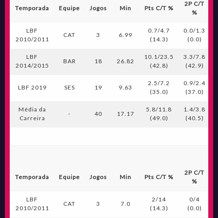
2P C/T
Temporada
Equipe
Jogos
Min
Pts C/T %
%
LBF
0.7/4.7
0.0/1.3
CAT
3
6.99
2010/2011
(14.3)
(0.0)
LBF
10.1/23.5
3.3/7.8
BAR
18
26.82
2014/2015
(42.8)
(42.9)
2.5/7.2
0.9/2.4
LBF 2019
SES
19
9.63
(35.0)
(37.0)
Média da
5.8/11.8
1.4/3.8
-
40
17.17
Carreira
(49.0)
(40.5)
2P C/T
Temporada
Equipe
Jogos
Min
Pts C/T %
%
LBF
2/14
0/4
CAT
3
7.0
2010/2011
(14.3)
(0.0)