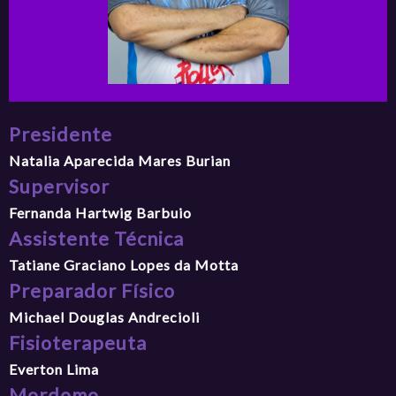
Presidente
Natalia Aparecida Mares Burian
Supervisor
Fernanda Hartwig Barbuio
Assistente Técnica
Tatiane Graciano Lopes da Motta
Preparador Físico
Michael Douglas Andrecioli
Fisioterapeuta
Everton Lima
Mordomo