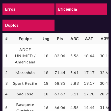
Erros
Eficiência
Duplos
#
Equipe
Jog
Pts
A3C
A3T
A3%
ADCF
1
UNIMED /
18
82.06
5.56
18.44
30.12
Americana
2
Maranhão
18
71.44
5.61
17.17
32.69
3
Sport Recife
18
68.83
5.83
19.17
30.43
4
São José
18
67.67
5.11
17.78
28.75
Basquete
5
16
66.06
4.56
14.44
31.60
Ourinhos