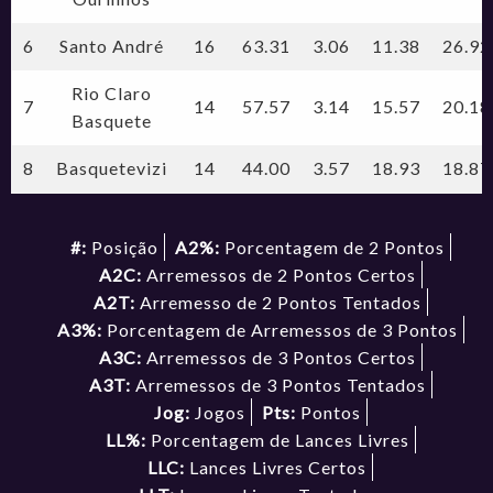
6
Santo André
16
63.31
3.06
11.38
26.92
Rio Claro
7
14
57.57
3.14
15.57
20.18
Basquete
8
Basquetevizi
14
44.00
3.57
18.93
18.87
#:
Posição
A2%:
Porcentagem de 2 Pontos
A2C:
Arremessos de 2 Pontos Certos
A2T:
Arremesso de 2 Pontos Tentados
A3%:
Porcentagem de Arremessos de 3 Pontos
A3C:
Arremessos de 3 Pontos Certos
A3T:
Arremessos de 3 Pontos Tentados
Jog:
Jogos
Pts:
Pontos
LL%:
Porcentagem de Lances Livres
LLC:
Lances Livres Certos