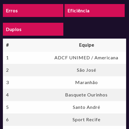
Erros
Eficiência
Duplos
#
Equipe
1
ADCF UNIMED / Americana
2
São José
3
Maranhão
4
Basquete Ourinhos
5
Santo André
6
Sport Recife