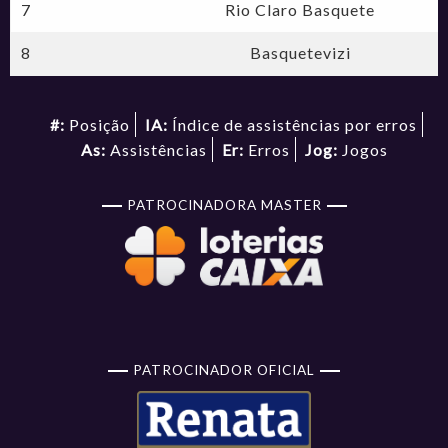
7
Rio Claro Basquete
8
Basquetevizi
#:
Posição
IA:
Índice de assistências por erros
As:
Assistências
Er:
Erros
Jog:
Jogos
PATROCINADORA MASTER
PATROCINADOR OFICIAL