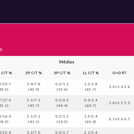
S
Médias
s C/T %
2P C/T %
3P C/T %
LL C/T %
O+D RT
3/20.7
3.4/7.8
0.2/1.1
1.2/1.8
1.3+1.4 2.6
40.2)
(42.9)
(13.6)
(65.7)
7/17.0
3.1/7.1
0.2/0.5
0.9/1.4
1.8+3.5 5.3
45.1)
(43.7)
(44.4)
(60.7)
3/16.4
2.1/5.1
0.2/1.3
1.5/2.4
3.1+3.6 6.7
38.3)
(41.1)
(14.3)
(65.4)
8/22.4
3.3/7.0
0.3/1.7
2.1/3.4