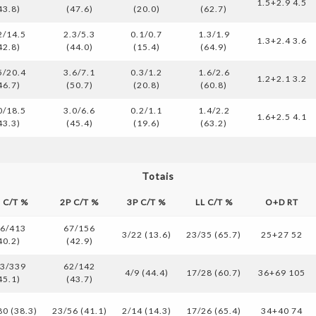
1.5+2.9 4.5
43.8)
(47.6)
(20.0)
(62.7)
2/14.5
2.3/5.3
0.1/0.7
1.3/1.9
1.3+2.4 3.6
42.8)
(44.0)
(15.4)
(64.9)
5/20.4
3.6/7.1
0.3/1.2
1.6/2.6
1.2+2.1 3.2
46.7)
(50.7)
(20.8)
(60.8)
0/18.5
3.0/6.6
0.2/1.1
1.4/2.2
1.6+2.5 4.1
43.3)
(45.4)
(19.6)
(63.2)
Totais
s C/T %
2P C/T %
3P C/T %
LL C/T %
O+D RT
6/413
67/156
3/22 (13.6)
23/35 (65.7)
25+27 52
40.2)
(42.9)
3/339
62/142
4/9 (44.4)
17/28 (60.7)
36+69 105
45.1)
(43.7)
80 (38.3)
23/56 (41.1)
2/14 (14.3)
17/26 (65.4)
34+40 74