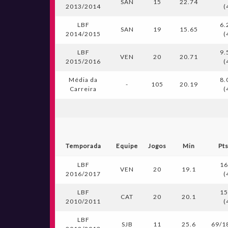
SAN
15
22.74
2013/2014
(
LBF
6.
SAN
19
15.65
2014/2015
(
LBF
9.
VEN
20
20.71
2015/2016
(
Média da
8.
-
105
20.19
Carreira
(
Temporada
Equipe
Jogos
Min
Pt
LBF
16
VEN
20
19.1
2016/2017
(
LBF
15
CAT
20
20.1
2010/2011
(
LBF
SJB
11
25.6
69/1