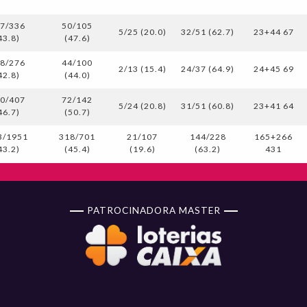
7/336
50/105
5/25 (20.0)
32/51 (62.7)
23+44 67
43.8)
(47.6)
8/276
44/100
2/13 (15.4)
24/37 (64.9)
24+45 69
42.8)
(44.0)
0/407
72/142
5/24 (20.8)
31/51 (60.8)
23+41 64
46.7)
(50.7)
3/1951
318/701
21/107
144/228
165+266
43.2)
(45.4)
(19.6)
(63.2)
431
PATROCINADORA MASTER