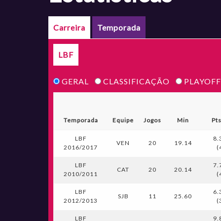
Carreira
Temporada
LBF
GERAL
CLASSIFICAÇÃO
PLAYOFF
Temporada
Equipe
Jogos
Min
Pt
LBF
8.
VEN
20
19.14
2016/2017
(
LBF
7.
CAT
20
20.14
2010/2011
(
LBF
6.
SJB
11
25.60
2012/2013
(
LBF
9.