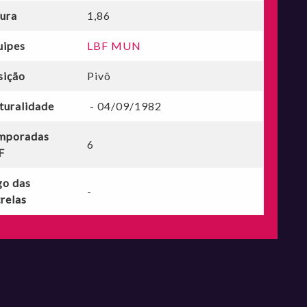
tura
1,86
uipes
LBF MUN
sição
Pivô
turalidade
- 04/09/1982
mporadas
6
F
go das
-
relas