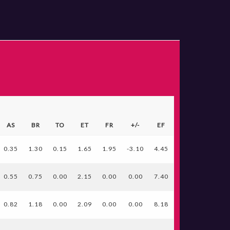
AS
BR
TO
ET
FR
+/-
EF
0.35
1.30
0.15
1.65
1.95
-3.10
4.45
0.55
0.75
0.00
2.15
0.00
0.00
7.40
0.82
1.18
0.00
2.09
0.00
0.00
8.18