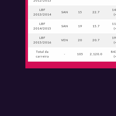
2012/2013
LBF
14
SAN
15
22.7
2013/2014
(
LBF
11
SAN
19
15.7
2014/2015
(
LBF
19
VEN
20
20.7
2015/2016
(
Total da
84
-
105
2,120.0
carreira
(