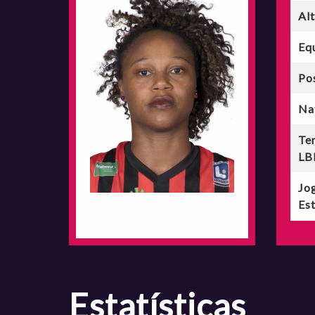
Al
Eq
Po
Na
Te
LB
Jo
Est
estatísticas