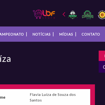
AMPEONATO
NOTÍCIAS
MÍDIAS
CONTATO
íza
Flavia Luíza de Souza dos
me
Santos