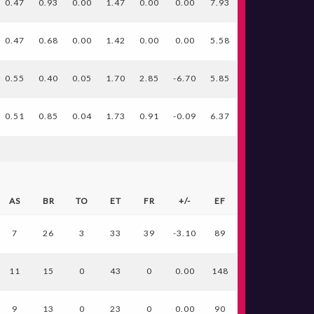
0.47
0.93
0.00
1.47
0.00
0.00
7.93
0.47
0.68
0.00
1.42
0.00
0.00
5.58
0.55
0.40
0.05
1.70
2.85
-6.70
5.85
0.51
0.85
0.04
1.73
0.91
-0.09
6.37
AS
BR
TO
ET
FR
+/-
EF
7
26
3
33
39
-3.10
89
11
15
0
43
0
0.00
148
9
13
0
23
0
0.00
90