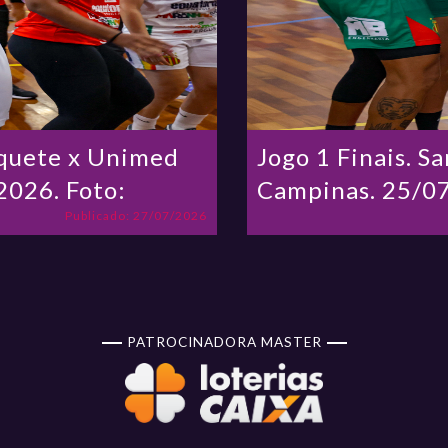
squete x Unimed
Jogo 1 Finais. 
2026. Foto:
Campinas. 25/07
Publicado: 27/07/2026
PATROCINADORA MASTER