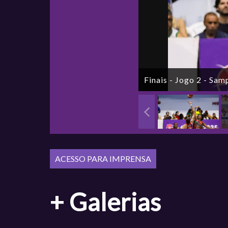
Finais - Jogo 2 - Sam
+ Galerias