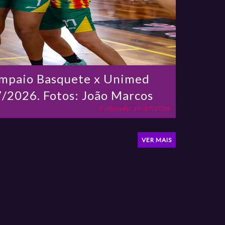
Sampaio Basquete x Unimed
/2026. Fotos: João Marcos
Publicado: 25/07/2026
VER MAIS