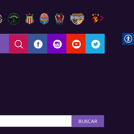
BUSCAR