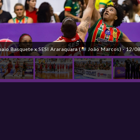
paio Basquete x SESI Araraquara (
João Marcos) - 12/0