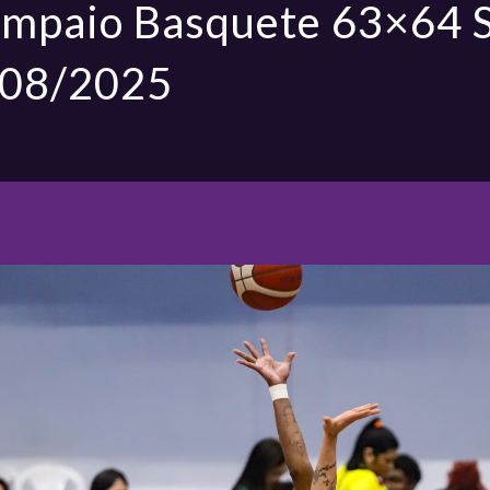
Sampaio Basquete 63×64 S
/08/2025