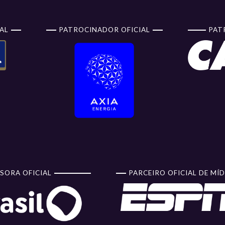
AL
PATROCINADOR OFICIAL
PAT
SORA OFICIAL
PARCEIRO OFICIAL DE MÍD