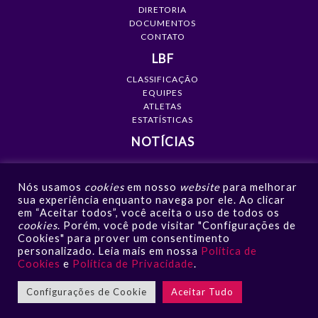
DIRETORIA
DOCUMENTOS
CONTATO
LBF
CLASSIFICAÇÃO
EQUIPES
ATLETAS
ESTATÍSTICAS
NOTÍCIAS
MÍDIA
Nós usamos
cookies
em nosso
website
para melhorar
GALERIAS
sua experiência enquanto navega por ele. Ao clicar
VÍDEOS
em “Aceitar todos”, você aceita o uso de todos os
NOTÍCIAS
cookies
. Porém, você pode visitar "Configurações de
Cookies" para prover um consentimento
CONTATO
personalizado. Leia mais em nossa
Política de
Cookies
e
Política de Privacidade
.
Configurações de Cookie
Aceitar Tudo
LBF - Liga de Basquete Feminino © 2026 | Todos os direitos
Reservados |