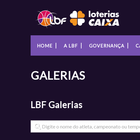
HOME
A LBF
GOVERNANÇA
C
GALERIAS
LBF
Galerias