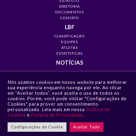
ESTATUTO
DIRETORIA
DOCUMENTOS
CONTATO
LBF
CLASSIFICAÇÃO
EQUIPES
ATLETAS
ESTATÍSTICAS
NOTÍCIAS
MÍDIA
Nós usamos
cookies
em nosso
website
para melhorar
GALERIAS
sua experiência enquanto navega por ele. Ao clicar
VÍDEOS
em “Aceitar todos”, você aceita o uso de todos os
NOTÍCIAS
cookies
. Porém, você pode visitar "Configurações de
Cookies" para prover um consentimento
CONTATO
personalizado. Leia mais em nossa
Política de
Cookies
e
Política de Privacidade
.
Configurações de Cookie
Aceitar Tudo
LBF - Liga de Basquete Feminino © 2026 | Todos os direitos