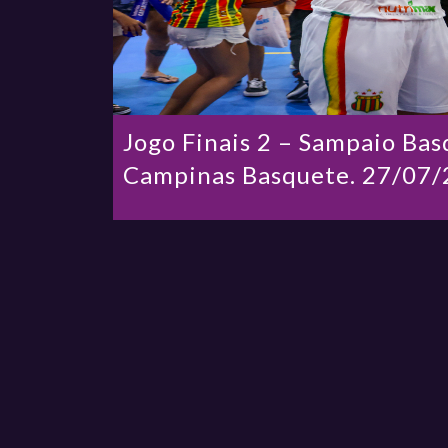
Jogo Finais 2 – Sampaio Ba
Campinas Basquete. 27/07/