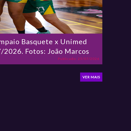
Sampaio Basquete x Unimed
/2026. Fotos: João Marcos
Publicado: 25/07/2026
VER MAIS