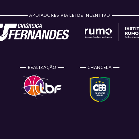
APOIADORES VIA LEI DE INCENTIVO
REALIZAÇÃO
CHANCELA