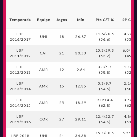
Temporada
Equipe
Jogos
Min
Pts C/T %
2P C/T
LBF
11.6/20.5
4.2/7.
UNI
18
26.87
2016/2017
(56.6)
(53.9)
LBF
15.3/29.3
6.0/12.
CAT
21
30.53
2011/2012
(52.2)
(49.8)
LBF
3.3/5.7
1.1/2.
AMR
12
9.64
2012/2013
(58.8)
(52.0)
LBF
5.3/9.7
2.1/4.
AMR
15
12.35
2013/2014
(54.5)
(50.8)
LBF
9.0/14.4
3.5/5.
AMR
25
18.59
2014/2015
(62.8)
(62.6)
LBF
12.4/22.7
4.8/9.
COR
27
29.11
2015/2016
(54.6)
(51.8)
15.1/30.5
5.5/10.
LBF 2018
UNI
21
34.38