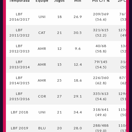
Temporada
Equipe
Jogos
Min
Pts C/T %
2P C/T
LBF
209/369
76/14
UNI
18
26.9
2016/2017
(56.6)
(53.9)
LBF
321/615
127/25
CAT
21
30.5
2011/2012
(52.2)
(49.8)
LBF
40/68
13/25
AMR
12
9.6
2012/2013
(58.8)
(52.0)
LBF
79/145
31/61
AMR
15
12.4
2013/2014
(54.5)
(50.8)
LBF
226/360
87/13
AMR
25
18.6
2014/2015
(62.8)
(62.6)
LBF
335/613
129/24
COR
27
29.1
2015/2016
(54.6)
(51.8)
318/641
115/22
LBF 2018
UNI
21
34.4
(49.6)
(50.7)
288/488
110/19
LBF 2019
BLU
20
28.0
(59.0)
(57.6)