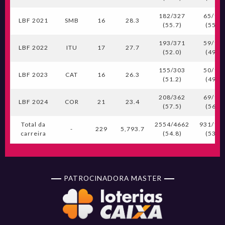
182/327
65/11
LBF 2021
SMB
16
28.3
(55.7)
(55.6)
193/371
59/12
LBF 2022
ITU
17
27.7
(52.0)
(49.2)
155/303
50/10
LBF 2023
CAT
16
26.3
(51.2)
(49.0)
208/362
69/12
LBF 2024
COR
21
23.4
(57.5)
(56.6)
Total da
2554/4662
931/17
-
229
5,793.7
carreira
(54.8)
(53.2)
PATROCINADORA MASTER