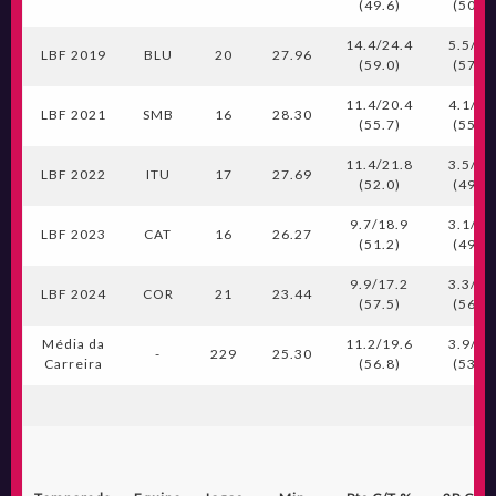
(49.6)
(50.7)
14.4/24.4
5.5/9.
LBF 2019
BLU
20
27.96
(59.0)
(57.6)
11.4/20.4
4.1/7.
LBF 2021
SMB
16
28.30
(55.7)
(55.6)
11.4/21.8
3.5/7.
LBF 2022
ITU
17
27.69
(52.0)
(49.2)
9.7/18.9
3.1/6.
LBF 2023
CAT
16
26.27
(51.2)
(49.0)
9.9/17.2
3.3/5.
LBF 2024
COR
21
23.44
(57.5)
(56.6)
Média da
11.2/19.6
3.9/7.
-
229
25.30
Carreira
(56.8)
(53.2)