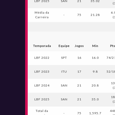
LBF 2025
SAN
21
35.02
(
Média da
6.
-
75
21.28
Carreira
(
Temporada
Equipe
Jogos
Min
Pt
LBF 2022
SPT
16
16.0
74/2
LBF 2023
ITU
17
9.8
52/1
13
LBF 2024
SAN
21
20.8
(
18
LBF 2025
SAN
21
35.0
(
Total da
44
-
75
1,595.7