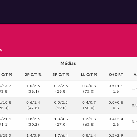
S
Médias
s C/T %
2P C/T %
3P C/T %
LL C/T %
O+D RT
A
6/13.7
1.0/2.6
0.7/2.6
0.6/0.8
0.5+1.1
1.
33.8)
(38.1)
(26.8)
(75.0)
1.6
1/10.8
0.6/1.4
0.5/2.5
0.4/0.7
0.0+0.8
0.
28.3)
(47.8)
(19.0)
(50.0)
0.8
6/21.1
0.8/2.5
1.3/4.8
1.2/1.8
0.4+2.4
3.
31.1)
(30.2)
(27.0)
(65.8)
2.8
8/28.3
1.4/3.9
1.7/6.4
0.8/1.4
0.5+2.9