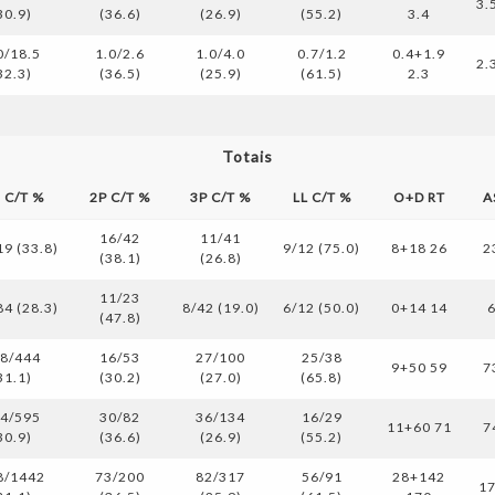
3.
30.9)
(36.6)
(26.9)
(55.2)
3.4
0/18.5
1.0/2.6
1.0/4.0
0.7/1.2
0.4+1.9
2.
32.3)
(36.5)
(25.9)
(61.5)
2.3
Totais
s C/T %
2P C/T %
3P C/T %
LL C/T %
O+D RT
A
16/42
11/41
19 (33.8)
9/12 (75.0)
8+18 26
2
(38.1)
(26.8)
11/23
84 (28.3)
8/42 (19.0)
6/12 (50.0)
0+14 14
(47.8)
8/444
16/53
27/100
25/38
9+50 59
7
31.1)
(30.2)
(27.0)
(65.8)
4/595
30/82
36/134
16/29
11+60 71
7
30.9)
(36.6)
(26.9)
(55.2)
8/1442
73/200
82/317
56/91
28+142
1