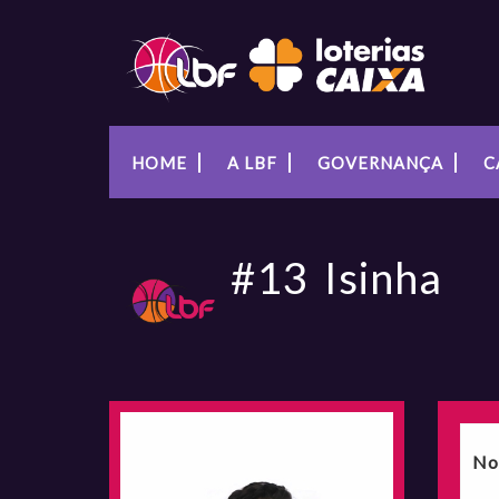
HOME
A LBF
GOVERNANÇA
C
#13
Isinha
No