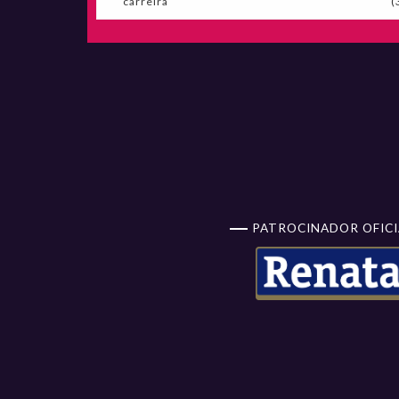
carreira
(
PATROCINADOR OFICI