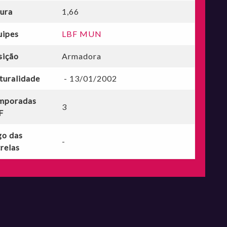
tura
1,66
uipes
LBF MUN
sição
Armadora
turalidade
- 13/01/2002
mporadas
3
F
go das
-
relas