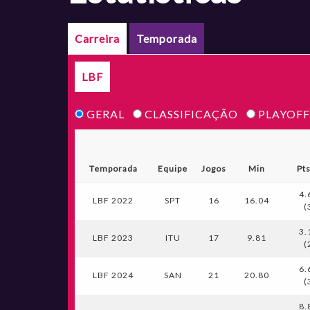
Carreira
Temporada
LBF
GERAL
CLASSIFICAÇÃO
PLAYOFF
Temporada
Equipe
Jogos
Min
Pt
4.
LBF 2022
SPT
16
16.04
(
3.
LBF 2023
ITU
17
9.81
(
6.
LBF 2024
SAN
21
20.80
(
8.