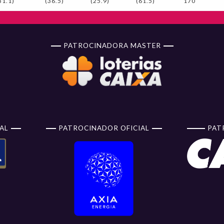
31.1)
(36.5)
(25.9)
(61.5)
170
PATROCINADORA MASTER
AL
PATROCINADOR OFICIAL
PAT