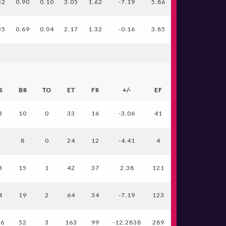
52
0.90
0.10
3.05
1.62
-7.19
5.86
35
0.69
0.04
2.17
1.32
-0.16
3.85
S
BR
TO
ET
FR
+/-
EF
3
10
0
33
16
-3.06
41
6
8
0
24
12
-4.41
4
3
15
1
42
37
2.38
121
4
19
2
64
34
-7.19
123
76
52
3
163
99
-12.2838
289