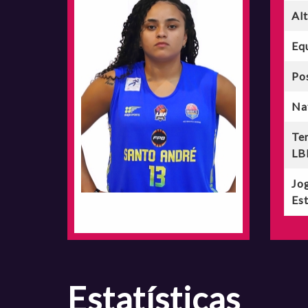
Al
Eq
Po
Na
Te
LB
Jo
Est
estatísticas