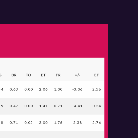
S
BR
TO
ET
FR
+/-
EF
44
0.63
0.00
2.06
1.00
-3.06
2.56
35
0.47
0.00
1.41
0.71
-4.41
0.24
48
0.71
0.05
2.00
1.76
2.38
5.76