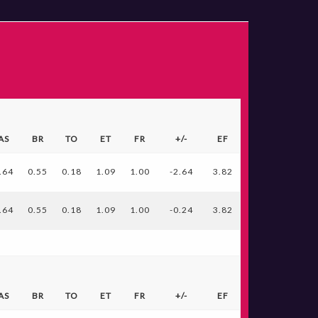
AS
BR
TO
ET
FR
+/-
EF
.64
0.55
0.18
1.09
1.00
-2.64
3.82
.64
0.55
0.18
1.09
1.00
-0.24
3.82
AS
BR
TO
ET
FR
+/-
EF