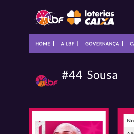
HOME
A LBF
GOVERNANÇA
C
#44
Sousa
No
Al