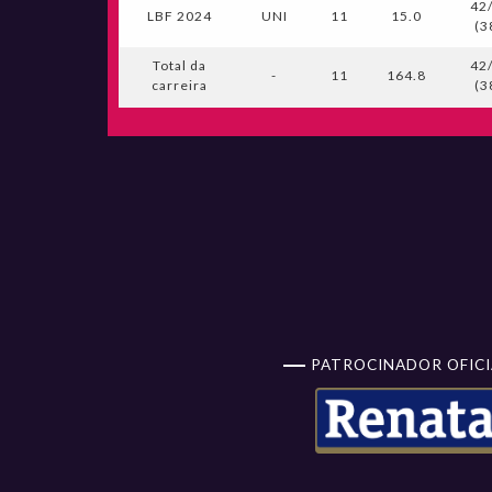
42
LBF 2024
UNI
11
15.0
(3
Total da
42
-
11
164.8
carreira
(3
PATROCINADOR OFICI