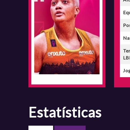
Eq
Po
Na
Te
LB
Jog
estatísticas