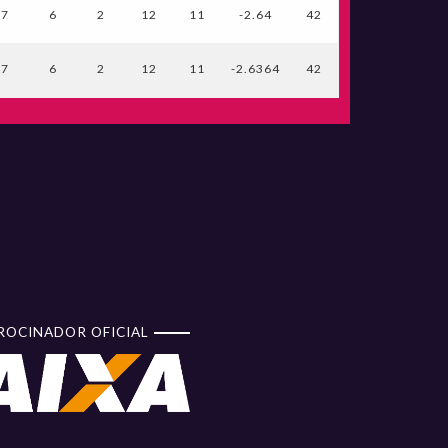
7
6
2
12
11
-2.64
42
7
6
2
12
11
-2.6364
42
ROCINADOR OFICIAL