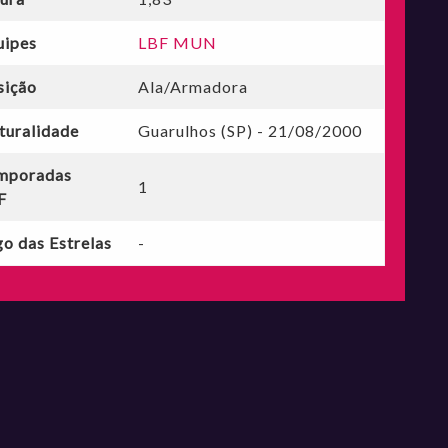
uipes
LBF MUN
sição
Ala/Armadora
turalidade
Guarulhos (SP) - 21/08/2000
mporadas
1
F
o das Estrelas
-