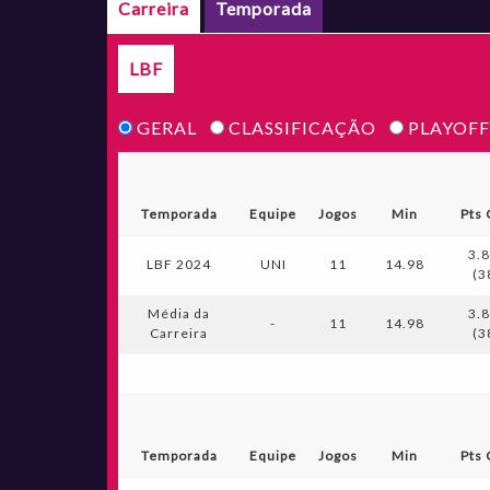
Carreira
Temporada
LBF
GERAL
CLASSIFICAÇÃO
PLAYOFF
Temporada
Equipe
Jogos
Min
Pts 
3.8
LBF 2024
UNI
11
14.98
(3
Média da
3.8
-
11
14.98
Carreira
(3
Temporada
Equipe
Jogos
Min
Pts 