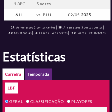
1
3PC
5 vezes
6
LL
vs. BLU
02/05
2025
2P:
Arremessos 2 pontos certos
3P:
Arremessos 3 pontos certos
As:
Assistências
LL:
Lances livres certos
Pts:
Pontos
Re:
Rebotes
estatísticas
Carreira
Temporada
LBF
GERAL
CLASSIFICAÇÃO
PLAYOFFS