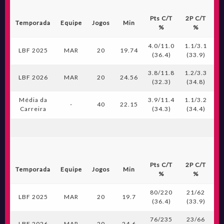
Pts C/T
2P C/T
3
Temporada
Equipe
Jogos
Min
%
%
4.0/11.0
1.1/3.1
0.
LBF 2025
MAR
20
19.74
(36.4)
(33.9)
(
3.8/11.8
1.2/3.3
0.
LBF 2026
MAR
20
24.56
(32.3)
(34.8)
(
Média da
3.9/11.4
1.1/3.2
0.
-
40
22.15
Carreira
(34.3)
(34.4)
(
Pts C/T
2P C/T
3
Temporada
Equipe
Jogos
Min
%
%
80/220
21/62
LBF 2025
MAR
20
19.7
(36.4)
(33.9)
(
76/235
23/66
LBF 2026
MAR
20
24.6