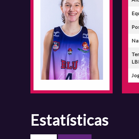
Eq
Po
Na
Te
LB
Jog
estatísticas