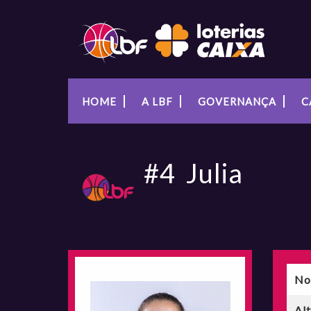
HOME
A LBF
GOVERNANÇA
C
#4
Julia
No
Al