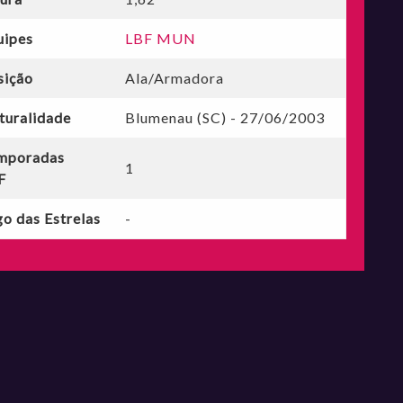
uipes
LBF MUN
sição
Ala/Armadora
turalidade
Blumenau (SC) - 27/06/2003
mporadas
1
F
o das Estrelas
-