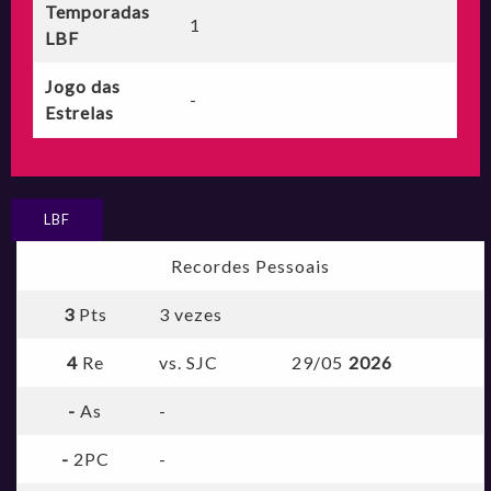
Temporadas
1
LBF
Jogo das
-
Estrelas
LBF
Recordes Pessoais
3
Pts
3 vezes
4
Re
vs. SJC
29/05
2026
-
As
-
-
2PC
-