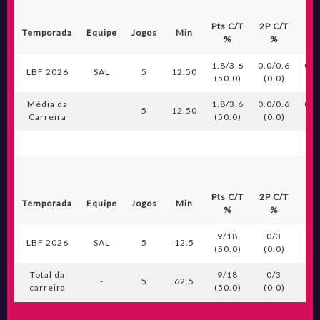
Pts C/T
2P C/T
3P
Temporada
Equipe
Jogos
Min
%
%
1.8/3.6
0.0/0.6
0.6
LBF 2026
SAL
5
12.50
(50.0)
(0.0)
(7
Média da
1.8/3.6
0.0/0.6
0.6
-
5
12.50
Carreira
(50.0)
(0.0)
(7
Pts C/T
2P C/T
3P
Temporada
Equipe
Jogos
Min
%
%
9/18
0/3
3
LBF 2026
SAL
5
12.5
(50.0)
(0.0)
(7
Total da
9/18
0/3
3
-
5
62.5
carreira
(50.0)
(0.0)
(7