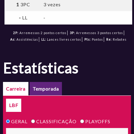
1
3PC
3 vezes
-
LL
-
2P:
Arremessos 2 pontos certos
3P:
Arremessos 3 pontos certos
As:
Assistências
LL:
Lances livres certos
Pts:
Pontos
Re:
Rebotes
estatísticas
Carreira
Temporada
LBF
GERAL
CLASSIFICAÇÃO
PLAYOFFS