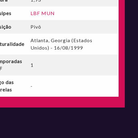
uipes
LBF MUN
sição
Pivô
Atlanta, Georgia (Estados
turalidade
Unidos) - 16/08/1999
mporadas
1
F
go das
-
relas