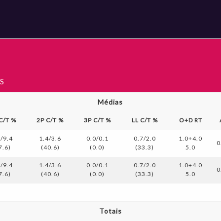
S
Médias
 C/T %
2P C/T %
3P C/T %
LL C/T %
O+D RT
6/9.4
1.4/3.6
0.0/0.1
0.7/2.0
1.0+4.0
0
7.6)
(40.6)
(0.0)
(33.3)
5.0
6/9.4
1.4/3.6
0.0/0.1
0.7/2.0
1.0+4.0
0
7.6)
(40.6)
(0.0)
(33.3)
5.0
Totais