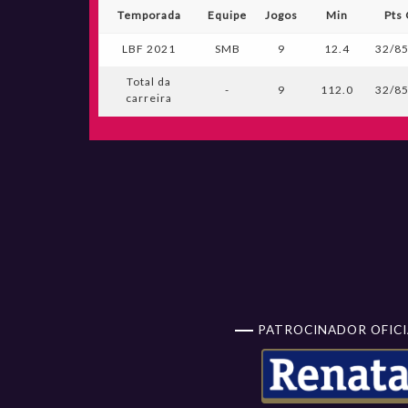
Temporada
Equipe
Jogos
Min
Pts
LBF 2021
SMB
9
12.4
32/85
Total da
-
9
112.0
32/85
carreira
PATROCINADOR OFICI