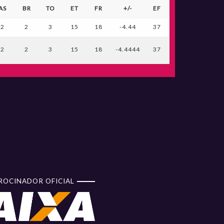
AS
BR
TO
ET
FR
+/-
EF
2
2
3
15
18
-4.44
37
2
2
3
15
18
-4.4444
37
ROCINADOR OFICIAL