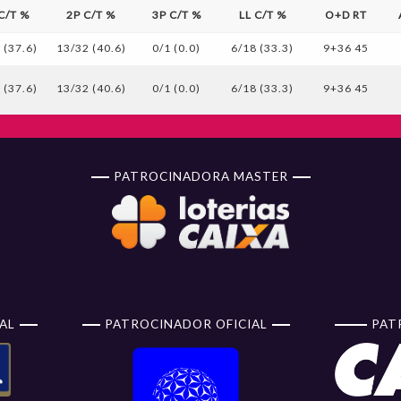
 C/T %
2P C/T %
3P C/T %
LL C/T %
O+D RT
 (37.6)
13/32 (40.6)
0/1 (0.0)
6/18 (33.3)
9+36 45
 (37.6)
13/32 (40.6)
0/1 (0.0)
6/18 (33.3)
9+36 45
PATROCINADORA MASTER
AL
PATROCINADOR OFICIAL
PAT