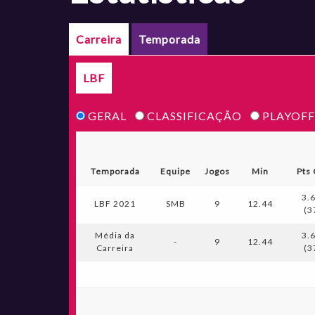
Carreira
Temporada
LBF
GERAL
CLASSIFICAÇÃO
PLAYOFF
Temporada
Equipe
Jogos
Min
Pts
3.
LBF 2021
SMB
9
12.44
(3
Média da
3.
-
9
12.44
Carreira
(3