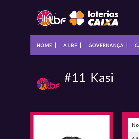
HOME
A LBF
GOVERNANÇA
C
#11
Kasi
No
Al