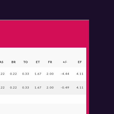
AS
BR
TO
ET
FR
+/-
EF
.22
0.22
0.33
1.67
2.00
-4.44
4.11
.22
0.22
0.33
1.67
2.00
-0.49
4.11